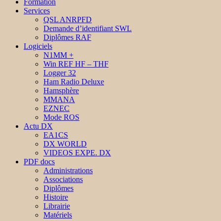
Formation
Services
QSL ANRPFD
Demande d’identifiant SWL
Diplômes RAF
Logiciels
N1MM +
Win REF HF – THF
Logger 32
Ham Radio Deluxe
Hamsphère
MMANA
EZNEC
Mode ROS
Actu DX
EA1CS
DX WORLD
VIDEOS EXPE. DX
PDF docs
Administrations
Associations
Diplômes
Histoire
Librairie
Matériels