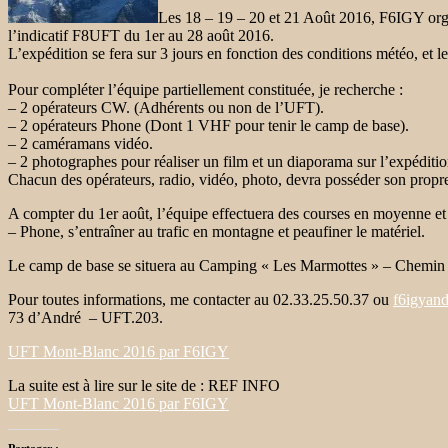
Les 18 – 19 – 20 et 21 Août 2016, F6IGY orga
l’indicatif F8UFT du 1er au 28 août 2016.
L’expédition se fera sur 3 jours en fonction des conditions météo, et le 
Pour compléter l’équipe partiellement constituée, je recherche :
– 2 opérateurs CW. (Adhérents ou non de l’UFT).
– 2 opérateurs Phone (Dont 1 VHF pour tenir le camp de base).
– 2 caméramans vidéo.
– 2 photographes pour réaliser un film et un diaporama sur l’expéditio
Chacun des opérateurs, radio, vidéo, photo, devra posséder son propre
A compter du 1er août, l’équipe effectuera des courses en moyenne et 
– Phone, s’entraîner au trafic en montagne et peaufiner le matériel.
Le camp de base se situera au Camping « Les Marmottes » – C
Pour toutes informations, me contacter au 02.33.25.50.37 ou
f6igyan
73 d’André – UFT.203.
UFT Mont-Blanc 2016 par F6IGY
La suite est à lire sur le site de : REF INFO
UFT Mont-Blanc 2016 par F6IGY