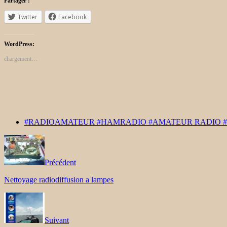
Partager :
Twitter
Facebook
WordPress:
chargement…
#RADIOAMATEUR #HAMRADIO #AMATEUR RADIO 
Précédent
Nettoyage radiodiffusion a lampes
Suivant