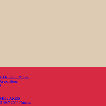
s ANFR ARCEP DGE
Association
S
ON4ISS
ARISS
25-26/7 2026
Contest