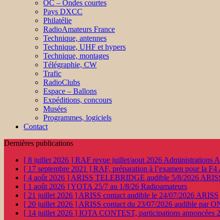
OC – Ondes courtes
Pays DXCC
Philatélie
RadioAmateurs France
Technique, antennes
Technique, UHF et hypers
Technique, montages
Télégraphie, CW
Trafic
RadioClubs
Espace – Ballons
Expéditions, concours
Musées
Programmes, logiciels
Contact
Dernières publications
[ 8 juillet 2026 ]
RAF revue juillet/aout 2026
Administration
[ 17 septembre 2021 ]
RAF, préparation à l’examen pour la F4
[ 4 août 2026 ]
ARISS TELEBRIDGE audible 5/8/2026
ARIS
[ 1 août 2026 ]
YOTA 25/7 au 1/8/26
Radioamateurs
[ 21 juillet 2026 ]
ARISS contact audible le 24/07/2026
ARISS
[ 20 juillet 2026 ]
ARISS contact du 23/07/2026 audible par 
[ 14 juillet 2026 ]
IOTA CONTEST, participations annoncées 