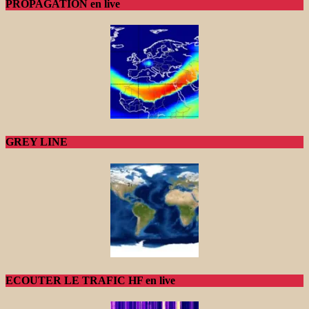
PROPAGATION en live
GREY LINE
ECOUTER LE TRAFIC HF en live