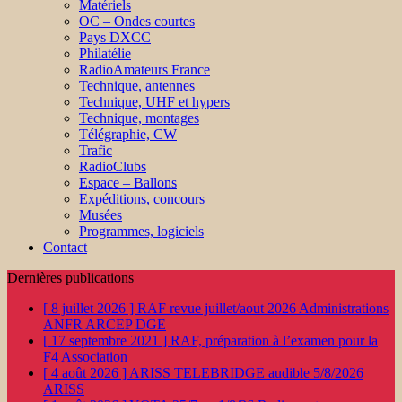
Matériels
OC – Ondes courtes
Pays DXCC
Philatélie
RadioAmateurs France
Technique, antennes
Technique, UHF et hypers
Technique, montages
Télégraphie, CW
Trafic
RadioClubs
Espace – Ballons
Expéditions, concours
Musées
Programmes, logiciels
Contact
Dernières publications
[ 8 juillet 2026 ]
RAF revue juillet/aout 2026
Administrations
ANFR ARCEP DGE
[ 17 septembre 2021 ]
RAF, préparation à l’examen pour la
F4
Association
[ 4 août 2026 ]
ARISS TELEBRIDGE audible 5/8/2026
ARISS