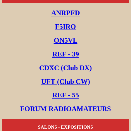
ANRPFD
F5IRO
ON5VL
REF - 39
CDXC (Club DX)
UFT (Club CW)
REF - 55
FORUM RADIOAMATEURS
SALONS - EXPOSITIONS