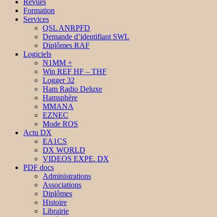
Revues
Formation
Services
QSL ANRPFD
Demande d’identifiant SWL
Diplômes RAF
Logiciels
N1MM +
Win REF HF – THF
Logger 32
Ham Radio Deluxe
Hamsphère
MMANA
EZNEC
Mode ROS
Actu DX
EA1CS
DX WORLD
VIDEOS EXPE. DX
PDF docs
Administrations
Associations
Diplômes
Histoire
Librairie