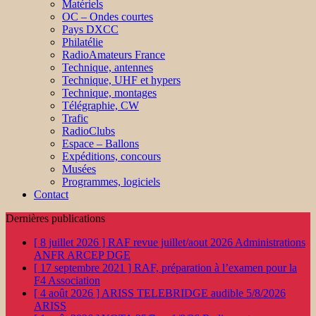
Matériels
OC – Ondes courtes
Pays DXCC
Philatélie
RadioAmateurs France
Technique, antennes
Technique, UHF et hypers
Technique, montages
Télégraphie, CW
Trafic
RadioClubs
Espace – Ballons
Expéditions, concours
Musées
Programmes, logiciels
Contact
Dernières publications
[ 8 juillet 2026 ]
RAF revue juillet/aout 2026
Administrations
ANFR ARCEP DGE
[ 17 septembre 2021 ]
RAF, préparation à l’examen pour la
F4
Association
[ 4 août 2026 ]
ARISS TELEBRIDGE audible 5/8/2026
ARISS