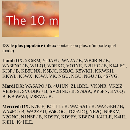
DX le plus populaire
(
deux
contacts ou plus, n’importe quel
mode)
Lundi
DX: 5K6RM, YJ0AFU, WN2A / B, WB0BIN / B,
WA3FNC / B, W1LQJ, W0RXC, VO1NE, N2UHC / B, KJ4LEG,
KJ3P / B, KB5UNX, K5BJC, K5BJC, K5WKH, KKWKH,
KKWL, K5WX, K5WJ, VK, NGU, NGU, NGU / B, 4S7VG.
Mardi
DX: WA6APQ / B, 4U1UN, ZL1BRL, VK3NR, VK2IZ,
VE3PFH, SV6DBG / B, SV2HNE / B, S79AA, PY5FN, KV6Q /
B, KB6WWI, IZ8RVA / B.
Mercredi
DX: K7ICE, K5TLL / B, WA5SAT / B, WA4GEH / B,
WA4FC / B, WA2ZYU, W4GOG, TG9ADQ, NE2Q, N9PKV,
N2GNO, N1NSP / B, KD9FY, KD9FY, KB8ZM, K4HLE, K4HL,
K4HL, K4HLE.