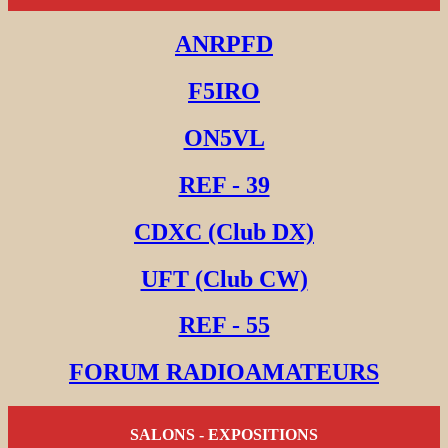
ANRPFD
F5IRO
ON5VL
REF - 39
CDXC (Club DX)
UFT (Club CW)
REF - 55
FORUM RADIOAMATEURS
SALONS - EXPOSITIONS