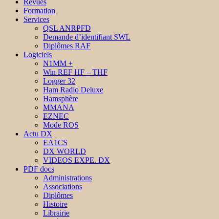
Revues
Formation
Services
QSL ANRPFD
Demande d’identifiant SWL
Diplômes RAF
Logiciels
N1MM +
Win REF HF – THF
Logger 32
Ham Radio Deluxe
Hamsphère
MMANA
EZNEC
Mode ROS
Actu DX
EA1CS
DX WORLD
VIDEOS EXPE. DX
PDF docs
Administrations
Associations
Diplômes
Histoire
Librairie