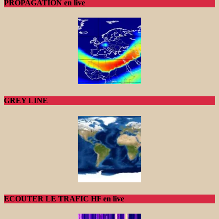
PROPAGATION en live
GREY LINE
ECOUTER LE TRAFIC HF en live