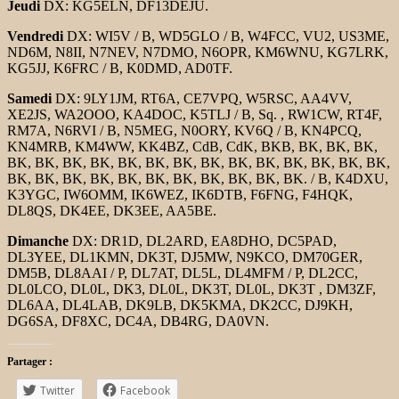
Jeudi
DX: KG5ELN, DF13DEJU.
Vendredi
DX: WI5V / B, WD5GLO / B, W4FCC, VU2, US3ME,
ND6M, N8II, N7NEV, N7DMO, N6OPR, KM6WNU, KG7LRK,
KG5JJ, K6FRC / B, K0DMD, AD0TF.
Samedi
DX: 9LY1JM, RT6A, CE7VPQ, W5RSC, AA4VV,
XE2JS, WA2OOO, KA4DOC, K5TLJ / B, Sq. , RW1CW, RT4F,
RM7A, N6RVI / B, N5MEG, N0ORY, KV6Q / B, KN4PCQ,
KN4MRB, KM4WW, KK4BZ, CdB, CdK, BKB, BK, BK, BK,
BK, BK, BK, BK, BK, BK, BK, BK, BK, BK, BK, BK, BK, BK,
BK, BK, BK, BK, BK, BK, BK, BK, BK, BK, BK. / B, K4DXU,
K3YGC, IW6OMM, IK6WEZ, IK6DTB, F6FNG, F4HQK,
DL8QS, DK4EE, DK3EE, AA5BE.
Dimanche
DX: DR1D, DL2ARD, EA8DHO, DC5PAD,
DL3YEE, DL1KMN, DK3T, DJ5MW, N9KCO, DM70GER,
DM5B, DL8AAI / P, DL7AT, DL5L, DL4MFM / P, DL2CC,
DL0LCO, DL0L, DK3, DL0L, DK3T, DL0L, DK3T , DM3ZF,
DL6AA, DL4LAB, DK9LB, DK5KMA, DK2CC, DJ9KH,
DG6SA, DF8XC, DC4A, DB4RG, DA0VN.
Partager :
Twitter
Facebook