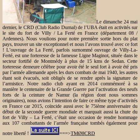
Le dimanche 24 mai
dernier, le CRD (Club Radio Durnal) de l’UBA était en activités sur
le site du fort de Villy / La Ferté en France (département 08 /
Ardennes). Nous voulions pour notre première sortie hors du plat
pays, trouver un site exceptionnel et nous l’avons trouvé avec ce fort
! L’ouvrage de La Ferté, parfois surnommé ouvrage de Villy-La-
Ferté, est une forteresse de la fameuse Ligne Maginot, située dans le
secteur fortifié de Montmédy à plus de 15 kms de Sedan. Cette
forteresse demeure célèbre pour avoir été le seul fort à avoir été pris
par l’armée allemande après les durs combats de mai 1940, les autres
étant soit évacués, soit obligés de se rendre après la signature de
l’armistice. Notre radio club ayant en 2014 commémoré à sa
manière le centenaire de la Grande Guerre par l’activation des neufs
forts de la ceinture de Namur (la région dont nous sommes
originaires), nous avions l’intention de faire ce même type d’activités
en France car 2015, coïncide aussi avec le 75ième anniversaire du
début de la seconde guerre mondiale et marquait aussi la chute du
fort de Villy – La Ferté, c’était une occasion de rendre hommage
aux 107 combattants de l’armée française tombés également pour
notre liberté !
===>
TMØ8CRD