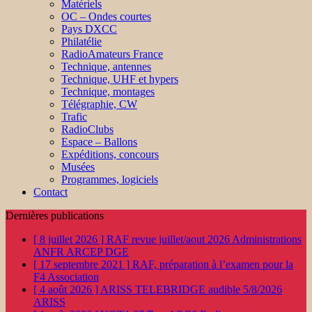
Matériels
OC – Ondes courtes
Pays DXCC
Philatélie
RadioAmateurs France
Technique, antennes
Technique, UHF et hypers
Technique, montages
Télégraphie, CW
Trafic
RadioClubs
Espace – Ballons
Expéditions, concours
Musées
Programmes, logiciels
Contact
Dernières publications
[ 8 juillet 2026 ]
RAF revue juillet/aout 2026
Administrations
ANFR ARCEP DGE
[ 17 septembre 2021 ]
RAF, préparation à l’examen pour la
F4
Association
[ 4 août 2026 ]
ARISS TELEBRIDGE audible 5/8/2026
ARISS