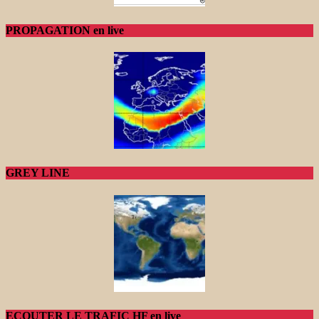
PROPAGATION en live
GREY LINE
ECOUTER LE TRAFIC HF en live