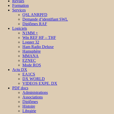
Revues
Formation
Services
QSL ANRPFD
Demande d’identifiant SWL
Diplômes RAF
Logiciels
N1MM +
Win REF HF – THF
Logger 32
Ham Radio Deluxe
Hamsphère
MMANA
EZNEC
Mode ROS
Actu DX
EA1CS
DX WORLD
VIDEOS EXPE. DX
PDF docs
Administrations
Associations
Diplômes
Histoire
Librairie