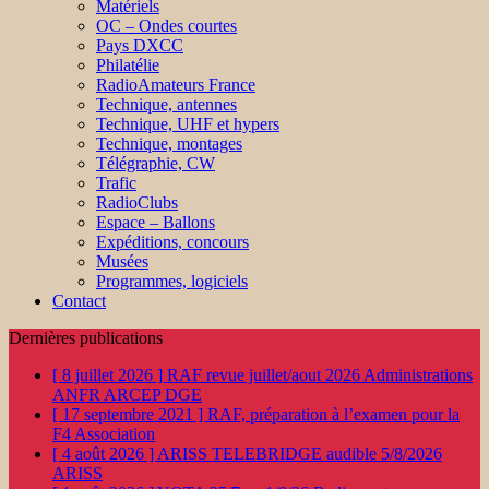
Matériels
OC – Ondes courtes
Pays DXCC
Philatélie
RadioAmateurs France
Technique, antennes
Technique, UHF et hypers
Technique, montages
Télégraphie, CW
Trafic
RadioClubs
Espace – Ballons
Expéditions, concours
Musées
Programmes, logiciels
Contact
Dernières publications
[ 8 juillet 2026 ]
RAF revue juillet/aout 2026
Administrations
ANFR ARCEP DGE
[ 17 septembre 2021 ]
RAF, préparation à l’examen pour la
F4
Association
[ 4 août 2026 ]
ARISS TELEBRIDGE audible 5/8/2026
ARISS