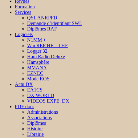
Revues
Formation
Services
QSL ANRPFD
Demande d’identifiant SWL
Diplômes RAF
Logiciels
N1MM +
Win REF HF – THF
Logger 32
Ham Radio Deluxe
Hamsphère
MMANA
EZNEC
Mode ROS
Actu DX
EA1CS
DX WORLD
VIDEOS EXPE. DX
PDF docs
Administrations
Associations
Diplômes
Histoire
Librairie