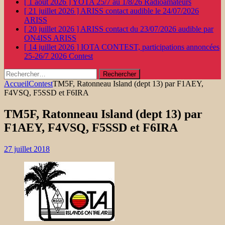
[ 1 août 2026 ]
YOTA 25/7 au 1/8/26
Radioamateurs
[ 21 juillet 2026 ]
ARISS contact audible le 24/07/2026
ARISS
[ 20 juillet 2026 ]
ARISS contact du 23/07/2026 audible par
ON4ISS
ARISS
[ 14 juillet 2026 ]
IOTA CONTEST, participations annoncées
25-26/7 2026
Contest
Rechercher :
Accueil
Contest
TM5F, Ratonneau Island (dept 13) par F1AEY,
F4VSQ, F5SSD et F6IRA
TM5F, Ratonneau Island (dept 13) par
F1AEY, F4VSQ, F5SSD et F6IRA
27 juillet 2018