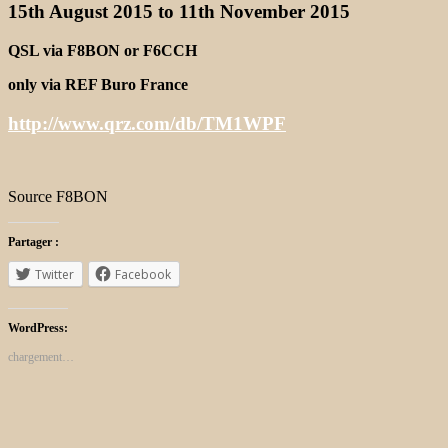
15th August 2015 to 11th November 2015
QSL via F8BON or F6CCH
only via REF Buro France
http://www.qrz.com/db/TM1WPF
Source F8BON
Partager :
Twitter
Facebook
WordPress:
chargement…