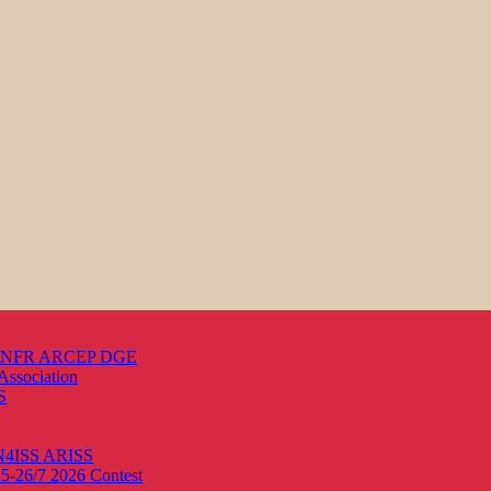
s ANFR ARCEP DGE
Association
S
ON4ISS
ARISS
25-26/7 2026
Contest