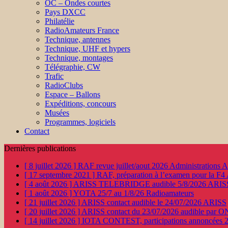
OC – Ondes courtes
Pays DXCC
Philatélie
RadioAmateurs France
Technique, antennes
Technique, UHF et hypers
Technique, montages
Télégraphie, CW
Trafic
RadioClubs
Espace – Ballons
Expéditions, concours
Musées
Programmes, logiciels
Contact
Dernières publications
[ 8 juillet 2026 ]
RAF revue juillet/aout 2026
Administration
[ 17 septembre 2021 ]
RAF, préparation à l’examen pour la F4
[ 4 août 2026 ]
ARISS TELEBRIDGE audible 5/8/2026
ARIS
[ 1 août 2026 ]
YOTA 25/7 au 1/8/26
Radioamateurs
[ 21 juillet 2026 ]
ARISS contact audible le 24/07/2026
ARISS
[ 20 juillet 2026 ]
ARISS contact du 23/07/2026 audible par 
[ 14 juillet 2026 ]
IOTA CONTEST, participations annoncées 