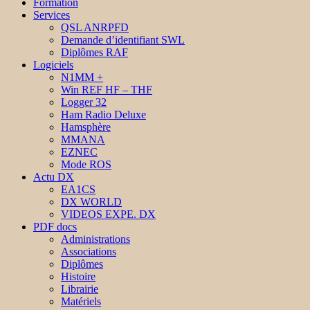
Formation
Services
QSL ANRPFD
Demande d’identifiant SWL
Diplômes RAF
Logiciels
N1MM +
Win REF HF – THF
Logger 32
Ham Radio Deluxe
Hamsphère
MMANA
EZNEC
Mode ROS
Actu DX
EA1CS
DX WORLD
VIDEOS EXPE. DX
PDF docs
Administrations
Associations
Diplômes
Histoire
Librairie
Matériels