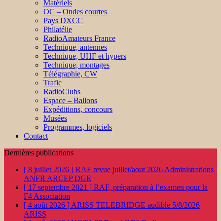
Matériels
OC – Ondes courtes
Pays DXCC
Philatélie
RadioAmateurs France
Technique, antennes
Technique, UHF et hypers
Technique, montages
Télégraphie, CW
Trafic
RadioClubs
Espace – Ballons
Expéditions, concours
Musées
Programmes, logiciels
Contact
Dernières publications
[ 8 juillet 2026 ]
RAF revue juillet/aout 2026
Administrations
ANFR ARCEP DGE
[ 17 septembre 2021 ]
RAF, préparation à l’examen pour la
F4
Association
[ 4 août 2026 ]
ARISS TELEBRIDGE audible 5/8/2026
ARISS