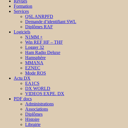
Revues
Formation
Services
QSL ANRPFD
Demande d’identifiant SWL
Diplômes RAF
Logiciels
N1MM +
Win REF HF – THF
Logger 32
Ham Radio Deluxe
Hamsphère
MMANA
EZNEC
Mode ROS
Actu DX
EA1CS
DX WORLD
VIDEOS EXPE. DX
PDF docs
Administrations
Associations
Diplômes
Histoire
Librairie