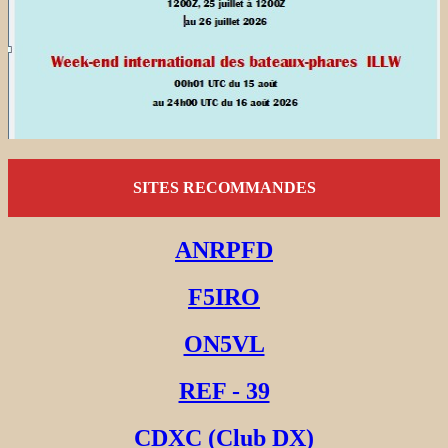
SITES RECOMMANDES
ANRPFD
F5IRO
ON5VL
REF - 39
CDXC (Club DX)