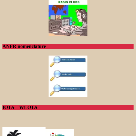
ANFR nomenclature
IOTA – WLOTA