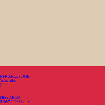
s ANFR ARCEP DGE
Association
S
ON4ISS
ARISS
25-26/7 2026
Contest