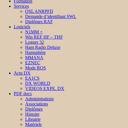
Formation
Services
QSL ANRPFD
Demande d’identifiant SWL
Diplômes RAF
Logiciels
N1MM +
Win REF HF – THF
Logger 32
Ham Radio Deluxe
Hamsphère
MMANA
EZNEC
Mode ROS
Actu DX
EA1CS
DX WORLD
VIDEOS EXPE. DX
PDF docs
Administrations
Associations
Diplômes
Histoire
Librairie
Matériels