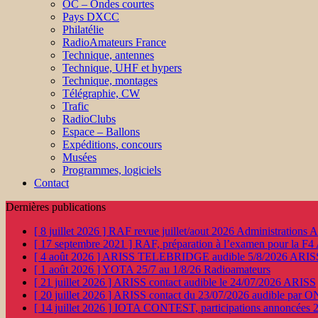
OC – Ondes courtes
Pays DXCC
Philatélie
RadioAmateurs France
Technique, antennes
Technique, UHF et hypers
Technique, montages
Télégraphie, CW
Trafic
RadioClubs
Espace – Ballons
Expéditions, concours
Musées
Programmes, logiciels
Contact
Dernières publications
[ 8 juillet 2026 ]
RAF revue juillet/aout 2026
Administration
[ 17 septembre 2021 ]
RAF, préparation à l’examen pour la F4
[ 4 août 2026 ]
ARISS TELEBRIDGE audible 5/8/2026
ARIS
[ 1 août 2026 ]
YOTA 25/7 au 1/8/26
Radioamateurs
[ 21 juillet 2026 ]
ARISS contact audible le 24/07/2026
ARISS
[ 20 juillet 2026 ]
ARISS contact du 23/07/2026 audible par 
[ 14 juillet 2026 ]
IOTA CONTEST, participations annoncées 