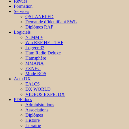
Revues
Formation
Services
QSL ANRPFD
Demande d’identifiant SWL
Diplômes RAF
Logiciels
N1MM +
Win REF HF – THF
Logger 32
Ham Radio Deluxe
Hamsphère
MMANA
EZNEC
Mode ROS
Actu DX
EA1CS
DX WORLD
VIDEOS EXPE. DX
PDF docs
Administrations
Associations
Diplômes
Histoire
Librairie