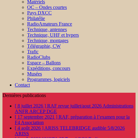
Matériels
OC – Ondes courtes
Pays DXCC
Philatélie
RadioAmateurs France
Technique, antennes
Technique, UHF et hypers
Technique, montages
Télégraphie, CW
Trafic
RadioClubs
Espace – Ballons
Expéditions, concours
Musées
Programmes, logiciels
Contact
Dernières publications
[ 8 juillet 2026 ]
RAF revue juillet/aout 2026
Administrations
ANFR ARCEP DGE
[ 17 septembre 2021 ]
RAF, préparation à l’examen pour la
F4
Association
[ 4 août 2026 ]
ARISS TELEBRIDGE audible 5/8/2026
ARISS