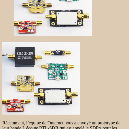
Récemment, l’équipe de Outernet nous a envoyé un prototype de
leur bande L écoute RTL-SDR qui est appelé le SDRx pour les