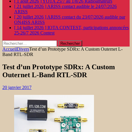
[ 1 août 2026 ]
YOTA 25/7 au 1/8/26
Radioamateurs
[ 21 juillet 2026 ]
ARISS contact audible le 24/07/2026
ARISS
[ 20 juillet 2026 ]
ARISS contact du 23/07/2026 audible par
ON4ISS
ARISS
[ 14 juillet 2026 ]
IOTA CONTEST, participations annoncées
25-26/7 2026
Contest
Rechercher :
Accueil
Divers
Test d’un Prototype SDRx: A Custom Outernet L-
Band RTL-SDR
Test d’un Prototype SDRx: A Custom
Outernet L-Band RTL-SDR
20 janvier 2017