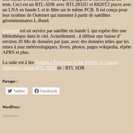
tests. Ceci est un RTL-SDR avec RTL2832U et R820T2 puces avec
un LNA en bande L et le filtre sur le même PCB. Il est conçu pour
leur système de Outernet qui transmet à partir de satellites
géostationnaires L-Band.
Outernet
est un service par satellite en bande L qui espère être une
bibliothèque dans le ciel. Actuellement , il diffuse une baisse d’
environ 20 Mo de données par jour, avec des données telles que les
mises à jour météorologiques, livres, photos, pages wikipedia, répète
APRS et plus.
La suite est à lire
Testing a Prototype of the SDRx: A Custom
Outernet L-Band RTL-SDR
de : RTL SDR
Partager :
Twitter
Facebook
WordPress:
chargement…