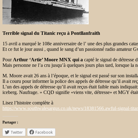
Terrible signal du Titanic reçu à Pontllanfraith
15 avril a marqué le 108e anniversaire de l’ une des plus grandes ca
Et ce fut le jour aussi , quand le sang d’un passionné radio amateur G
Pour
Arthur ‘Artie’ Moore MNX qui a
capté le signal de détresse d
Mais personne ne l’a cru jusqu’à quelques jours plus tard, lorsque la n
M. Moore avait 26 ans à l’époque, et le signal est passé sur son instal
Il a couru pour informer la police des appels de détresse qu’il avait reç
L’un des appels de détresse qu’il avait reçus était faible mais ind
iceberg. Naufrage. » CQD signifie «viens vite, détresse» et MGY était
Lisez l’histoire complète à
https://www.southwalesargus.co.uk/news/18381566.awful-signal-titani
Partager :
Twitter
Facebook