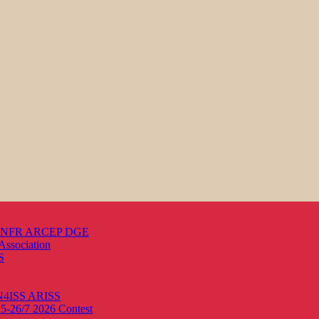
s ANFR ARCEP DGE
Association
S
ON4ISS
ARISS
25-26/7 2026
Contest