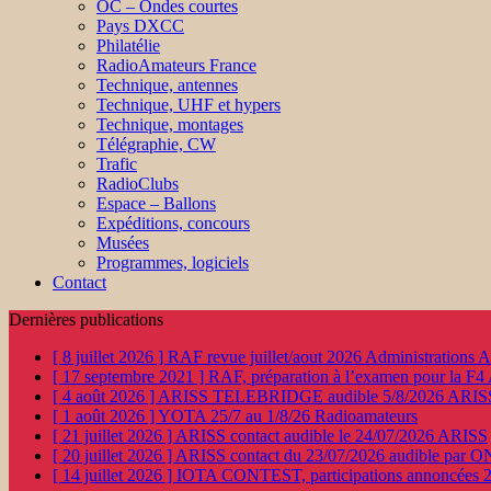
OC – Ondes courtes
Pays DXCC
Philatélie
RadioAmateurs France
Technique, antennes
Technique, UHF et hypers
Technique, montages
Télégraphie, CW
Trafic
RadioClubs
Espace – Ballons
Expéditions, concours
Musées
Programmes, logiciels
Contact
Dernières publications
[ 8 juillet 2026 ]
RAF revue juillet/aout 2026
Administration
[ 17 septembre 2021 ]
RAF, préparation à l’examen pour la F4
[ 4 août 2026 ]
ARISS TELEBRIDGE audible 5/8/2026
ARIS
[ 1 août 2026 ]
YOTA 25/7 au 1/8/26
Radioamateurs
[ 21 juillet 2026 ]
ARISS contact audible le 24/07/2026
ARISS
[ 20 juillet 2026 ]
ARISS contact du 23/07/2026 audible par 
[ 14 juillet 2026 ]
IOTA CONTEST, participations annoncées 