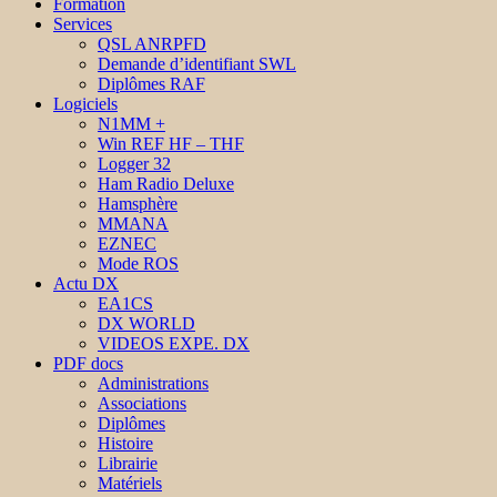
Formation
Services
QSL ANRPFD
Demande d’identifiant SWL
Diplômes RAF
Logiciels
N1MM +
Win REF HF – THF
Logger 32
Ham Radio Deluxe
Hamsphère
MMANA
EZNEC
Mode ROS
Actu DX
EA1CS
DX WORLD
VIDEOS EXPE. DX
PDF docs
Administrations
Associations
Diplômes
Histoire
Librairie
Matériels