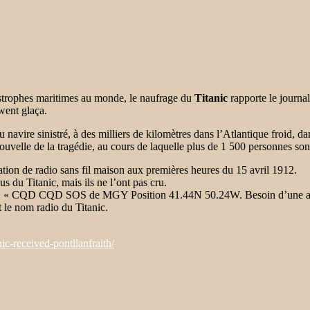
tastrophes maritimes au monde, le naufrage du
Titanic
rapporte le journ
went glaça.
u navire sinistré, à des milliers de kilomètres dans l’Atlantique froid, d
ouvelle de la tragédie, au cours de laquelle plus de 1 500 personnes sont 
lation de radio sans fil maison aux premières heures du 15 avril 1912.
us du Titanic, mais ils ne l’ont pas cru.
iquait: « CQD CQD SOS de MGY Position 41.44N 50.24W. Besoin d’une as
 le nom radio du Titanic.
c-received-pontllanfraith/