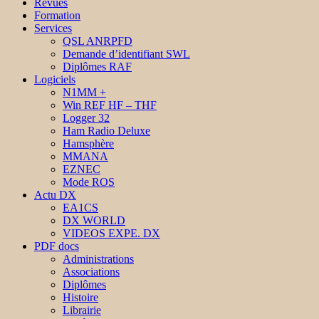
Revues
Formation
Services
QSL ANRPFD
Demande d’identifiant SWL
Diplômes RAF
Logiciels
N1MM +
Win REF HF – THF
Logger 32
Ham Radio Deluxe
Hamsphère
MMANA
EZNEC
Mode ROS
Actu DX
EA1CS
DX WORLD
VIDEOS EXPE. DX
PDF docs
Administrations
Associations
Diplômes
Histoire
Librairie