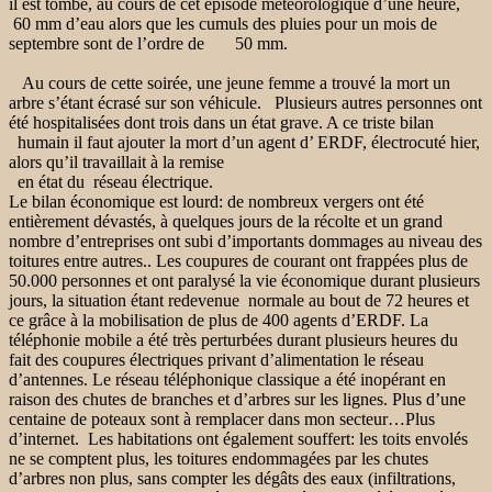
il est tombé, au cours de cet épisode météorologique d’une heure,
60 mm d’eau alors que les cumuls des pluies pour un mois de
septembre sont de l’ordre de 50 mm.
Au cours de cette soirée, une jeune femme a trouvé la mort un
arbre s’étant écrasé sur son véhicule. Plusieurs autres personnes ont
été hospitalisées dont trois dans un état grave. A ce triste bilan
humain il faut ajouter la mort d’un agent d’ ERDF, électrocuté hier,
alors qu’il travaillait à la remise
en état du réseau électrique.
Le bilan économique est lourd: de nombreux vergers ont été
entièrement dévastés, à quelques jours de la récolte et un grand
nombre d’entreprises ont subi d’importants dommages au niveau des
toitures entre autres.. Les coupures de courant ont frappées plus de
50.000 personnes et ont paralysé la vie économique durant plusieurs
jours, la situation étant redevenue normale au bout de 72 heures et
ce grâce à la mobilisation de plus de 400 agents d’ERDF. La
téléphonie mobile a été très perturbées durant plusieurs heures du
fait des coupures électriques privant d’alimentation le réseau
d’antennes. Le réseau téléphonique classique a été inopérant en
raison des chutes de branches et d’arbres sur les lignes. Plus d’une
centaine de poteaux sont à remplacer dans mon secteur…Plus
d’internet. Les habitations ont également souffert: les toits envolés
ne se comptent plus, les toitures endommagées par les chutes
d’arbres non plus, sans compter les dégâts des eaux (infiltrations,