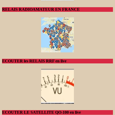
RELAIS RADIOAMATEUR EN FRANCE
ECOUTER les RELAIS RRF en live
ECOUTER LE SATELLITE QO-100 en live