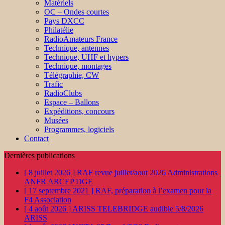
Matériels
OC – Ondes courtes
Pays DXCC
Philatélie
RadioAmateurs France
Technique, antennes
Technique, UHF et hypers
Technique, montages
Télégraphie, CW
Trafic
RadioClubs
Espace – Ballons
Expéditions, concours
Musées
Programmes, logiciels
Contact
Dernières publications
[ 8 juillet 2026 ]
RAF revue juillet/aout 2026
Administrations
ANFR ARCEP DGE
[ 17 septembre 2021 ]
RAF, préparation à l’examen pour la
F4
Association
[ 4 août 2026 ]
ARISS TELEBRIDGE audible 5/8/2026
ARISS