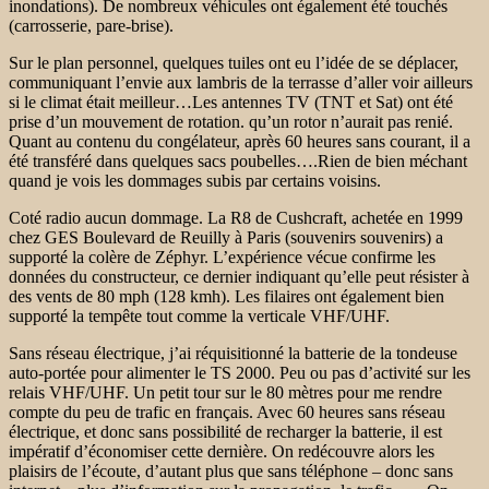
inondations). De nombreux véhicules ont également été touchés
(carrosserie, pare-brise).
Sur le plan personnel, quelques tuiles ont eu l’idée de se déplacer,
communiquant l’envie aux lambris de la terrasse d’aller voir ailleurs
si le climat était meilleur…Les antennes TV (TNT et Sat) ont été
prise d’un mouvement de rotation. qu’un rotor n’aurait pas renié.
Quant au contenu du congélateur, après 60 heures sans courant, il a
été transféré dans quelques sacs poubelles….Rien de bien méchant
quand je vois les dommages subis par certains voisins.
Coté radio aucun dommage. La R8 de Cushcraft, achetée en 1999
chez GES Boulevard de Reuilly à Paris (souvenirs souvenirs) a
supporté la colère de Zéphyr. L’expérience vécue confirme les
données du constructeur, ce dernier indiquant qu’elle peut résister à
des vents de 80 mph (128 kmh). Les filaires ont également bien
supporté la tempête tout comme la verticale VHF/UHF.
Sans réseau électrique, j’ai réquisitionné la batterie de la tondeuse
auto-portée pour alimenter le TS 2000. Peu ou pas d’activité sur les
relais VHF/UHF. Un petit tour sur le 80 mètres pour me rendre
compte du peu de trafic en français. Avec 60 heures sans réseau
électrique, et donc sans possibilité de recharger la batterie, il est
impératif d’économiser cette dernière. On redécouvre alors les
plaisirs de l’écoute, d’autant plus que sans téléphone – donc sans