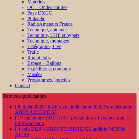
Matériels
OC – Ondes courtes
Pays DXCC
Philatélie
RadioAmateurs France
Technique, antennes
Technique, UHF et hypers
Technique, montages
Télégraphie, CW
Trafic
RadioClubs
Espace – Ballons
Expéditions, concours
Musées
Programmes, logiciels
Contact
Dernières publications
[ 8 juillet 2026 ]
RAF revue juillet/aout 2026
Administrations
ANFR ARCEP DGE
[ 17 septembre 2021 ]
RAF, préparation à l’examen pour la
F4
Association
[ 4 août 2026 ]
ARISS TELEBRIDGE audible 5/8/2026
ARISS