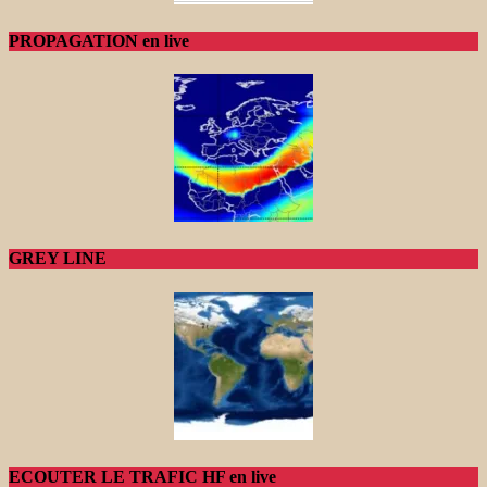
PROPAGATION en live
GREY LINE
ECOUTER LE TRAFIC HF en live