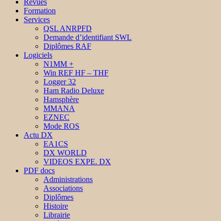
Revues
Formation
Services
QSL ANRPFD
Demande d’identifiant SWL
Diplômes RAF
Logiciels
N1MM +
Win REF HF – THF
Logger 32
Ham Radio Deluxe
Hamsphère
MMANA
EZNEC
Mode ROS
Actu DX
EA1CS
DX WORLD
VIDEOS EXPE. DX
PDF docs
Administrations
Associations
Diplômes
Histoire
Librairie