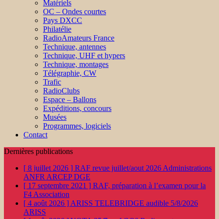
Matériels
OC – Ondes courtes
Pays DXCC
Philatélie
RadioAmateurs France
Technique, antennes
Technique, UHF et hypers
Technique, montages
Télégraphie, CW
Trafic
RadioClubs
Espace – Ballons
Expéditions, concours
Musées
Programmes, logiciels
Contact
Dernières publications
[ 8 juillet 2026 ]
RAF revue juillet/aout 2026
Administrations
ANFR ARCEP DGE
[ 17 septembre 2021 ]
RAF, préparation à l’examen pour la
F4
Association
[ 4 août 2026 ]
ARISS TELEBRIDGE audible 5/8/2026
ARISS