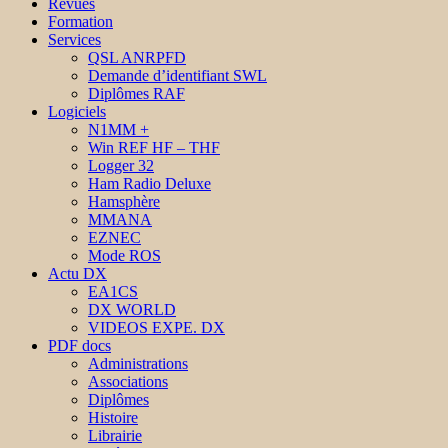
Revues
Formation
Services
QSL ANRPFD
Demande d’identifiant SWL
Diplômes RAF
Logiciels
N1MM +
Win REF HF – THF
Logger 32
Ham Radio Deluxe
Hamsphère
MMANA
EZNEC
Mode ROS
Actu DX
EA1CS
DX WORLD
VIDEOS EXPE. DX
PDF docs
Administrations
Associations
Diplômes
Histoire
Librairie