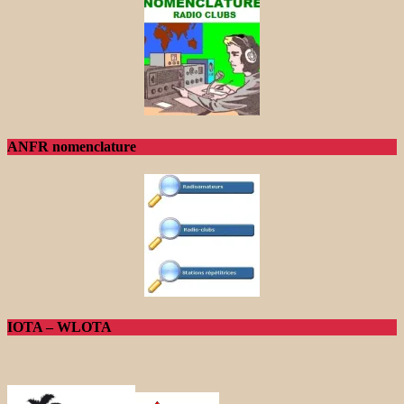
ANFR nomenclature
IOTA – WLOTA