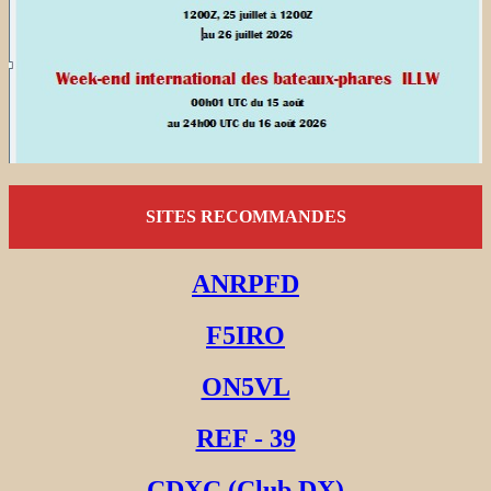
SITES RECOMMANDES
ANRPFD
F5IRO
ON5VL
REF - 39
CDXC (Club DX)