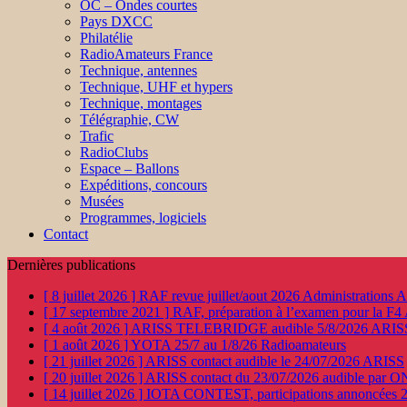
OC – Ondes courtes
Pays DXCC
Philatélie
RadioAmateurs France
Technique, antennes
Technique, UHF et hypers
Technique, montages
Télégraphie, CW
Trafic
RadioClubs
Espace – Ballons
Expéditions, concours
Musées
Programmes, logiciels
Contact
Dernières publications
[ 8 juillet 2026 ]
RAF revue juillet/aout 2026
Administration
[ 17 septembre 2021 ]
RAF, préparation à l’examen pour la F4
[ 4 août 2026 ]
ARISS TELEBRIDGE audible 5/8/2026
ARIS
[ 1 août 2026 ]
YOTA 25/7 au 1/8/26
Radioamateurs
[ 21 juillet 2026 ]
ARISS contact audible le 24/07/2026
ARISS
[ 20 juillet 2026 ]
ARISS contact du 23/07/2026 audible par 
[ 14 juillet 2026 ]
IOTA CONTEST, participations annoncées 