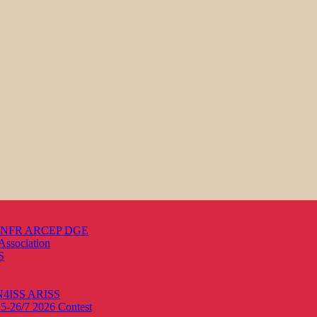
s ANFR ARCEP DGE
Association
S
ON4ISS
ARISS
25-26/7 2026
Contest