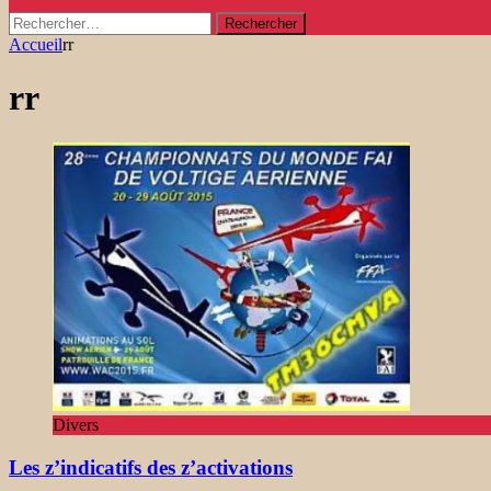
Rechercher :
Accueil
rr
rr
Divers
Les z’indicatifs des z’activations