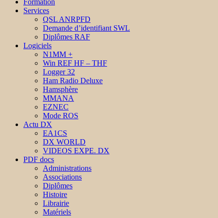
Formation
Services
QSL ANRPFD
Demande d’identifiant SWL
Diplômes RAF
Logiciels
N1MM +
Win REF HF – THF
Logger 32
Ham Radio Deluxe
Hamsphère
MMANA
EZNEC
Mode ROS
Actu DX
EA1CS
DX WORLD
VIDEOS EXPE. DX
PDF docs
Administrations
Associations
Diplômes
Histoire
Librairie
Matériels