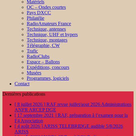
Matériels
OC – Ondes courtes
Pays DXCC
Philatélie
RadioAmateurs France
Technique, antennes
Technique, UHF et hypers
Technique, montages
Télégraphie, CW
Trafic
RadioClubs
Espace – Ballons
Expéditions, concours
Musées
Programmes, logiciels
Contact
Dernières publications
[ 8 juillet 2026 ]
RAF revue juillet/aout 2026
Administrations
ANFR ARCEP DGE
[ 17 septembre 2021 ]
RAF, préparation à l’examen pour la
F4
Association
[ 4 août 2026 ]
ARISS TELEBRIDGE audible 5/8/2026
ARISS