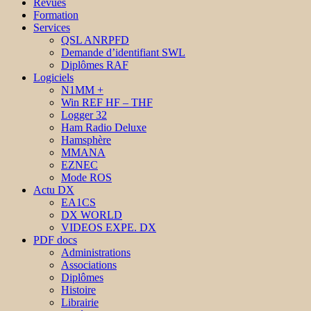
Revues
Formation
Services
QSL ANRPFD
Demande d’identifiant SWL
Diplômes RAF
Logiciels
N1MM +
Win REF HF – THF
Logger 32
Ham Radio Deluxe
Hamsphère
MMANA
EZNEC
Mode ROS
Actu DX
EA1CS
DX WORLD
VIDEOS EXPE. DX
PDF docs
Administrations
Associations
Diplômes
Histoire
Librairie