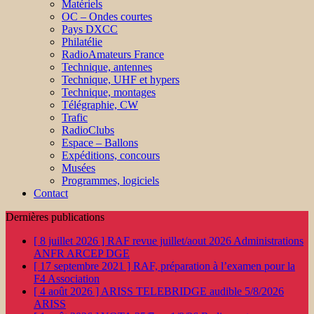
Matériels
OC – Ondes courtes
Pays DXCC
Philatélie
RadioAmateurs France
Technique, antennes
Technique, UHF et hypers
Technique, montages
Télégraphie, CW
Trafic
RadioClubs
Espace – Ballons
Expéditions, concours
Musées
Programmes, logiciels
Contact
Dernières publications
[ 8 juillet 2026 ]
RAF revue juillet/aout 2026
Administrations
ANFR ARCEP DGE
[ 17 septembre 2021 ]
RAF, préparation à l’examen pour la
F4
Association
[ 4 août 2026 ]
ARISS TELEBRIDGE audible 5/8/2026
ARISS