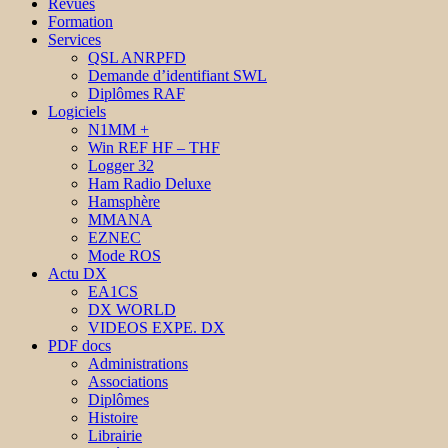
Revues
Formation
Services
QSL ANRPFD
Demande d’identifiant SWL
Diplômes RAF
Logiciels
N1MM +
Win REF HF – THF
Logger 32
Ham Radio Deluxe
Hamsphère
MMANA
EZNEC
Mode ROS
Actu DX
EA1CS
DX WORLD
VIDEOS EXPE. DX
PDF docs
Administrations
Associations
Diplômes
Histoire
Librairie