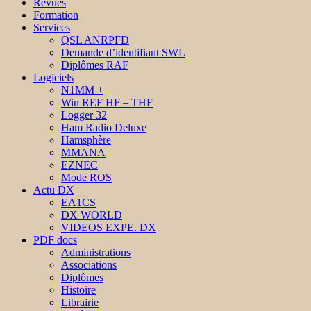
Revues
Formation
Services
QSL ANRPFD
Demande d’identifiant SWL
Diplômes RAF
Logiciels
N1MM +
Win REF HF – THF
Logger 32
Ham Radio Deluxe
Hamsphère
MMANA
EZNEC
Mode ROS
Actu DX
EA1CS
DX WORLD
VIDEOS EXPE. DX
PDF docs
Administrations
Associations
Diplômes
Histoire
Librairie