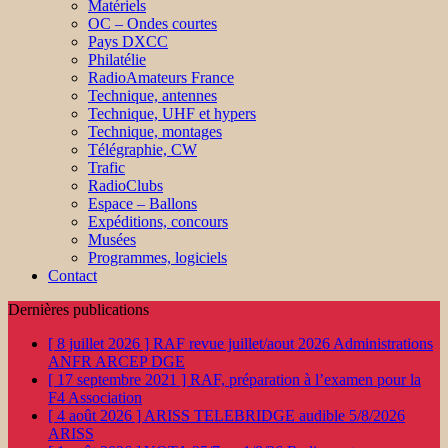
Matériels
OC – Ondes courtes
Pays DXCC
Philatélie
RadioAmateurs France
Technique, antennes
Technique, UHF et hypers
Technique, montages
Télégraphie, CW
Trafic
RadioClubs
Espace – Ballons
Expéditions, concours
Musées
Programmes, logiciels
Contact
Dernières publications
[ 8 juillet 2026 ]
RAF revue juillet/aout 2026
Administrations
ANFR ARCEP DGE
[ 17 septembre 2021 ]
RAF, préparation à l’examen pour la
F4
Association
[ 4 août 2026 ]
ARISS TELEBRIDGE audible 5/8/2026
ARISS