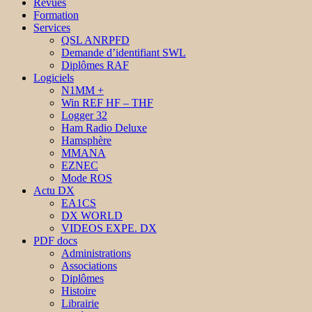
Revues
Formation
Services
QSL ANRPFD
Demande d’identifiant SWL
Diplômes RAF
Logiciels
N1MM +
Win REF HF – THF
Logger 32
Ham Radio Deluxe
Hamsphère
MMANA
EZNEC
Mode ROS
Actu DX
EA1CS
DX WORLD
VIDEOS EXPE. DX
PDF docs
Administrations
Associations
Diplômes
Histoire
Librairie