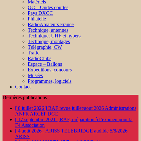
Matériels
OC – Ondes courtes
Pays DXCC
Philatélie
RadioAmateurs France
Technique, antennes
Technique, UHF et hypers
Technique, montages
Télégraphie, CW
Trafic
RadioClubs
Espace – Ballons
Expéditions, concours
Musées
Programmes, logiciels
Contact
Dernières publications
[ 8 juillet 2026 ]
RAF revue juillet/aout 2026
Administrations
ANFR ARCEP DGE
[ 17 septembre 2021 ]
RAF, préparation à l’examen pour la
F4
Association
[ 4 août 2026 ]
ARISS TELEBRIDGE audible 5/8/2026
ARISS