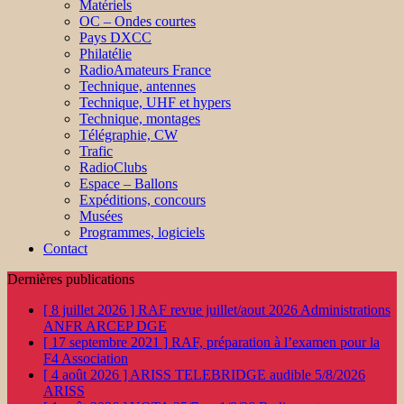
Matériels
OC – Ondes courtes
Pays DXCC
Philatélie
RadioAmateurs France
Technique, antennes
Technique, UHF et hypers
Technique, montages
Télégraphie, CW
Trafic
RadioClubs
Espace – Ballons
Expéditions, concours
Musées
Programmes, logiciels
Contact
Dernières publications
[ 8 juillet 2026 ]
RAF revue juillet/aout 2026
Administrations
ANFR ARCEP DGE
[ 17 septembre 2021 ]
RAF, préparation à l’examen pour la
F4
Association
[ 4 août 2026 ]
ARISS TELEBRIDGE audible 5/8/2026
ARISS