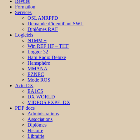
Revues
Formation
Services
QSL ANRPFD
Demande d’identifiant SWL
Diplômes RAF
Logiciels
N1MM +
Win REF HF – THF
Logger 32
Ham Radio Deluxe
Hamsphère
MMANA
EZNEC
Mode ROS
Actu DX
EA1CS
DX WORLD
VIDEOS EXPE. DX
PDF docs
Administrations
Associations
Diplômes
Histoire
Librairie