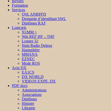
Revues
Formation
Services
QSL ANRPFD
Demande d’identifiant SWL
Diplômes RAF
Logiciels
N1MM +
Win REF HF – THF
Logger 32
Ham Radio Deluxe
Hamsphère
MMANA
EZNEC
Mode ROS
Actu DX
EA1CS
DX WORLD
VIDEOS EXPE. DX
PDF docs
Administrations
Associations
Diplômes
Histoire
Librairie