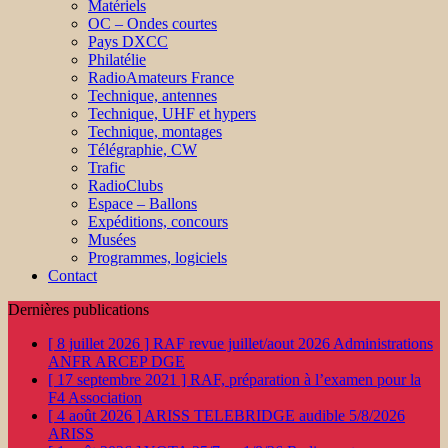
Matériels
OC – Ondes courtes
Pays DXCC
Philatélie
RadioAmateurs France
Technique, antennes
Technique, UHF et hypers
Technique, montages
Télégraphie, CW
Trafic
RadioClubs
Espace – Ballons
Expéditions, concours
Musées
Programmes, logiciels
Contact
Dernières publications
[ 8 juillet 2026 ]
RAF revue juillet/aout 2026
Administrations
ANFR ARCEP DGE
[ 17 septembre 2021 ]
RAF, préparation à l’examen pour la
F4
Association
[ 4 août 2026 ]
ARISS TELEBRIDGE audible 5/8/2026
ARISS