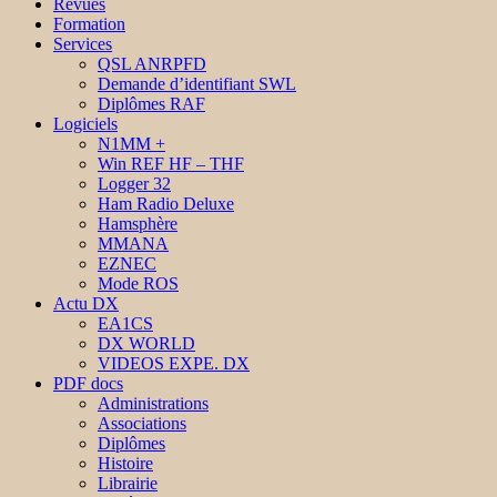
Revues
Formation
Services
QSL ANRPFD
Demande d’identifiant SWL
Diplômes RAF
Logiciels
N1MM +
Win REF HF – THF
Logger 32
Ham Radio Deluxe
Hamsphère
MMANA
EZNEC
Mode ROS
Actu DX
EA1CS
DX WORLD
VIDEOS EXPE. DX
PDF docs
Administrations
Associations
Diplômes
Histoire
Librairie