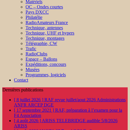
Matériels
OC – Ondes courtes
Pays DXCC
Philatélie
RadioAmateurs France
Technique, antennes
Technique, UHF et hypers
Technique, montages
Télégraphie, CW
Trafic
RadioClubs
Espace – Ballons
Expéditions, concours
Musées
Programmes, logiciels
Contact
Dernières publications
[ 8 juillet 2026 ]
RAF revue juillet/aout 2026
Administrations
ANFR ARCEP DGE
[ 17 septembre 2021 ]
RAF, préparation à l’examen pour la
F4
Association
[ 4 août 2026 ]
ARISS TELEBRIDGE audible 5/8/2026
ARISS