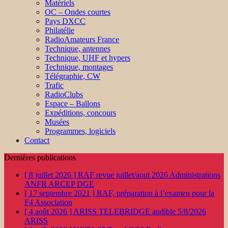
Matériels
OC – Ondes courtes
Pays DXCC
Philatélie
RadioAmateurs France
Technique, antennes
Technique, UHF et hypers
Technique, montages
Télégraphie, CW
Trafic
RadioClubs
Espace – Ballons
Expéditions, concours
Musées
Programmes, logiciels
Contact
Dernières publications
[ 8 juillet 2026 ]
RAF revue juillet/aout 2026
Administrations
ANFR ARCEP DGE
[ 17 septembre 2021 ]
RAF, préparation à l’examen pour la
F4
Association
[ 4 août 2026 ]
ARISS TELEBRIDGE audible 5/8/2026
ARISS