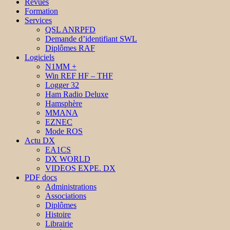
Revues
Formation
Services
QSL ANRPFD
Demande d’identifiant SWL
Diplômes RAF
Logiciels
N1MM +
Win REF HF – THF
Logger 32
Ham Radio Deluxe
Hamsphère
MMANA
EZNEC
Mode ROS
Actu DX
EA1CS
DX WORLD
VIDEOS EXPE. DX
PDF docs
Administrations
Associations
Diplômes
Histoire
Librairie