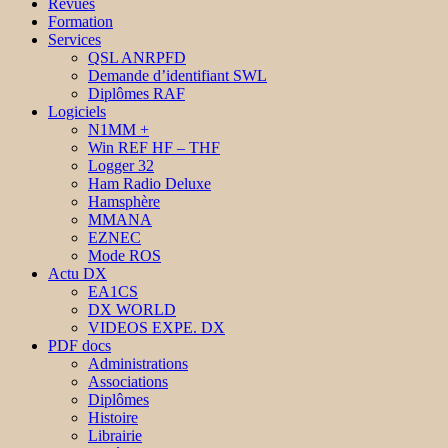
Revues
Formation
Services
QSL ANRPFD
Demande d’identifiant SWL
Diplômes RAF
Logiciels
N1MM +
Win REF HF – THF
Logger 32
Ham Radio Deluxe
Hamsphère
MMANA
EZNEC
Mode ROS
Actu DX
EA1CS
DX WORLD
VIDEOS EXPE. DX
PDF docs
Administrations
Associations
Diplômes
Histoire
Librairie