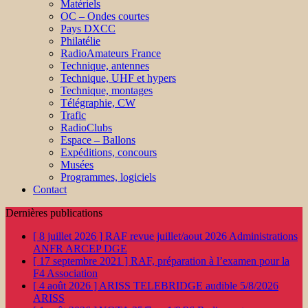
Matériels
OC – Ondes courtes
Pays DXCC
Philatélie
RadioAmateurs France
Technique, antennes
Technique, UHF et hypers
Technique, montages
Télégraphie, CW
Trafic
RadioClubs
Espace – Ballons
Expéditions, concours
Musées
Programmes, logiciels
Contact
Dernières publications
[ 8 juillet 2026 ]
RAF revue juillet/aout 2026
Administrations
ANFR ARCEP DGE
[ 17 septembre 2021 ]
RAF, préparation à l’examen pour la
F4
Association
[ 4 août 2026 ]
ARISS TELEBRIDGE audible 5/8/2026
ARISS