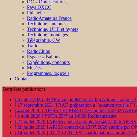
OC – Ondes courtes
Pays DXCC
Philatélie
RadioAmateurs France
Technique, antennes
Technique, UHF et hypers
Technique, montages
Télégraphie, CW
Trafic
RadioClubs
Espace – Ballons
Expéditions, concours
Musées
Programmes, logiciels
Contact
Dernières publications
[ 8 juillet 2026 ]
RAF revue juillet/aout 2026
Administration
[ 17 septembre 2021 ]
RAF, préparation à l’examen pour la F4
[ 4 août 2026 ]
ARISS TELEBRIDGE audible 5/8/2026
ARIS
[ 1 août 2026 ]
YOTA 25/7 au 1/8/26
Radioamateurs
[ 21 juillet 2026 ]
ARISS contact audible le 24/07/2026
ARISS
[ 20 juillet 2026 ]
ARISS contact du 23/07/2026 audible par 
[ 14 juillet 2026 ]
IOTA CONTEST, participations annoncées 