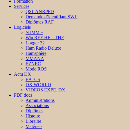
Formation
Services
QSL ANRPFD
Demande d’identifiant SWL
Diplômes RAF
Logiciels
N1MM +
Win REF HF – THF
Logger 32
Ham Radio Deluxe
Hamsphère
MMANA
EZNEC
Mode ROS
Actu DX
EA1CS
DX WORLD
VIDEOS EXPE. DX
PDF docs
Administrations
Associations
Diplômes
Histoire
Librairie
Matériels