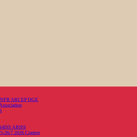
s ANFR ARCEP DGE
Association
S
ON4ISS
ARISS
25-26/7 2026
Contest