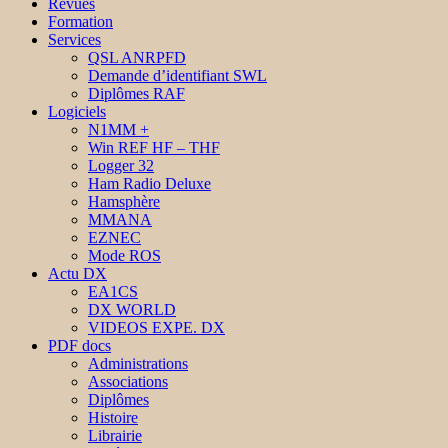
Revues
Formation
Services
QSL ANRPFD
Demande d’identifiant SWL
Diplômes RAF
Logiciels
N1MM +
Win REF HF – THF
Logger 32
Ham Radio Deluxe
Hamsphère
MMANA
EZNEC
Mode ROS
Actu DX
EA1CS
DX WORLD
VIDEOS EXPE. DX
PDF docs
Administrations
Associations
Diplômes
Histoire
Librairie