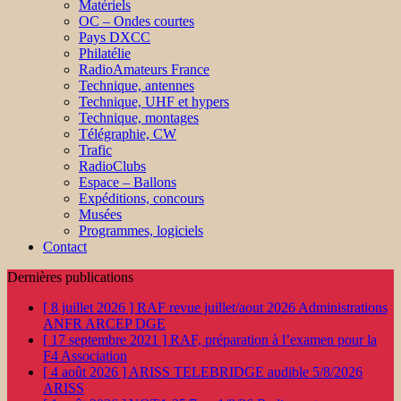
Matériels
OC – Ondes courtes
Pays DXCC
Philatélie
RadioAmateurs France
Technique, antennes
Technique, UHF et hypers
Technique, montages
Télégraphie, CW
Trafic
RadioClubs
Espace – Ballons
Expéditions, concours
Musées
Programmes, logiciels
Contact
Dernières publications
[ 8 juillet 2026 ]
RAF revue juillet/aout 2026
Administrations
ANFR ARCEP DGE
[ 17 septembre 2021 ]
RAF, préparation à l’examen pour la
F4
Association
[ 4 août 2026 ]
ARISS TELEBRIDGE audible 5/8/2026
ARISS