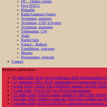
OC – Ondes courtes
Pays DXCC
Philatélie
RadioAmateurs France
Technique, antennes
Technique, UHF et hypers
Technique, montages
Télégraphie, CW
Trafic
RadioClubs
Espace – Ballons
Expéditions, concours
Musées
Programmes, logiciels
Contact
Dernières publications
[ 8 juillet 2026 ]
RAF revue juillet/aout 2026
Administration
[ 17 septembre 2021 ]
RAF, préparation à l’examen pour la F4
[ 4 août 2026 ]
ARISS TELEBRIDGE audible 5/8/2026
ARIS
[ 1 août 2026 ]
YOTA 25/7 au 1/8/26
Radioamateurs
[ 21 juillet 2026 ]
ARISS contact audible le 24/07/2026
ARISS
[ 20 juillet 2026 ]
ARISS contact du 23/07/2026 audible par 
[ 14 juillet 2026 ]
IOTA CONTEST, participations annoncées 