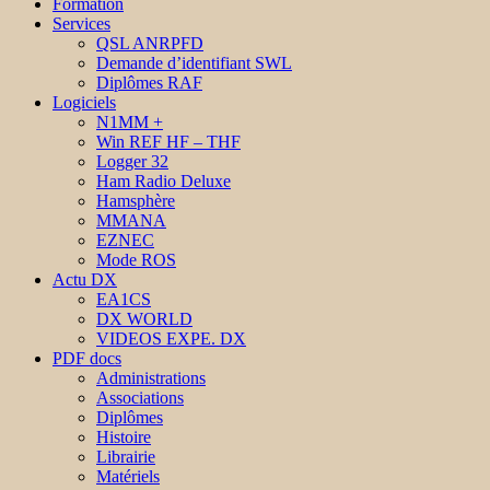
Formation
Services
QSL ANRPFD
Demande d’identifiant SWL
Diplômes RAF
Logiciels
N1MM +
Win REF HF – THF
Logger 32
Ham Radio Deluxe
Hamsphère
MMANA
EZNEC
Mode ROS
Actu DX
EA1CS
DX WORLD
VIDEOS EXPE. DX
PDF docs
Administrations
Associations
Diplômes
Histoire
Librairie
Matériels