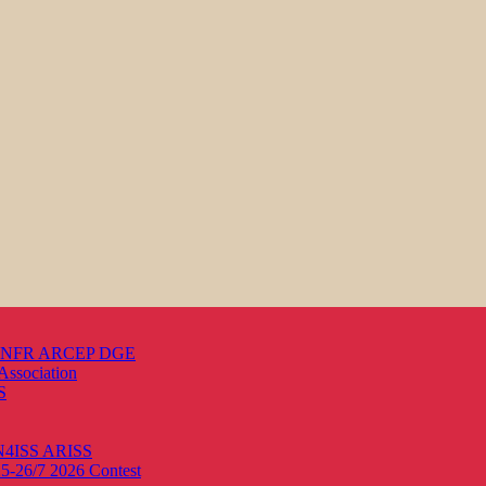
s ANFR ARCEP DGE
Association
S
ON4ISS
ARISS
25-26/7 2026
Contest