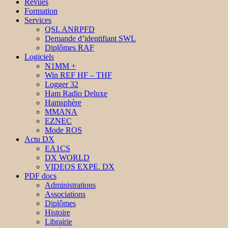
Revues
Formation
Services
QSL ANRPFD
Demande d’identifiant SWL
Diplômes RAF
Logiciels
N1MM +
Win REF HF – THF
Logger 32
Ham Radio Deluxe
Hamsphère
MMANA
EZNEC
Mode ROS
Actu DX
EA1CS
DX WORLD
VIDEOS EXPE. DX
PDF docs
Administrations
Associations
Diplômes
Histoire
Librairie