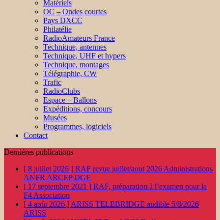
Matériels
OC – Ondes courtes
Pays DXCC
Philatélie
RadioAmateurs France
Technique, antennes
Technique, UHF et hypers
Technique, montages
Télégraphie, CW
Trafic
RadioClubs
Espace – Ballons
Expéditions, concours
Musées
Programmes, logiciels
Contact
Dernières publications
[ 8 juillet 2026 ]
RAF revue juillet/aout 2026
Administrations
ANFR ARCEP DGE
[ 17 septembre 2021 ]
RAF, préparation à l’examen pour la
F4
Association
[ 4 août 2026 ]
ARISS TELEBRIDGE audible 5/8/2026
ARISS