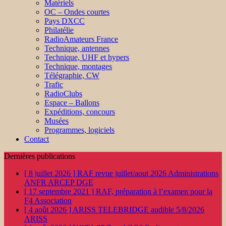
Matériels
OC – Ondes courtes
Pays DXCC
Philatélie
RadioAmateurs France
Technique, antennes
Technique, UHF et hypers
Technique, montages
Télégraphie, CW
Trafic
RadioClubs
Espace – Ballons
Expéditions, concours
Musées
Programmes, logiciels
Contact
Dernières publications
[ 8 juillet 2026 ]
RAF revue juillet/aout 2026
Administrations
ANFR ARCEP DGE
[ 17 septembre 2021 ]
RAF, préparation à l’examen pour la
F4
Association
[ 4 août 2026 ]
ARISS TELEBRIDGE audible 5/8/2026
ARISS