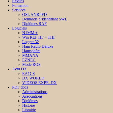
Revues
Formation
Services
QSL ANRPFD
Demande d’identifiant SWL
Diplômes RAF
Logiciels
N1MM +
Win REF HF – THF
Logger 32
Ham Radio Deluxe
Hamsphère
MMANA
EZNEC
Mode ROS
Actu DX
EA1CS
DX WORLD
VIDEOS EXPE. DX
PDF docs
Administrations
Associations
Diplômes
Histoire
Librairie