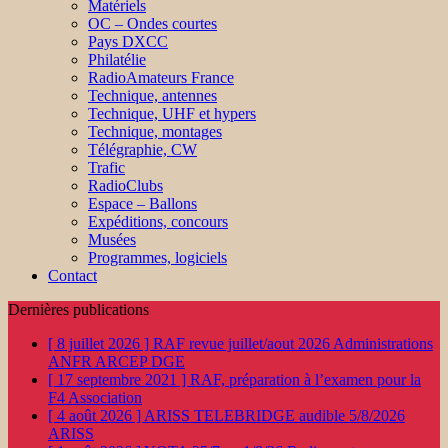
Matériels
OC – Ondes courtes
Pays DXCC
Philatélie
RadioAmateurs France
Technique, antennes
Technique, UHF et hypers
Technique, montages
Télégraphie, CW
Trafic
RadioClubs
Espace – Ballons
Expéditions, concours
Musées
Programmes, logiciels
Contact
Dernières publications
[ 8 juillet 2026 ]
RAF revue juillet/aout 2026
Administrations
ANFR ARCEP DGE
[ 17 septembre 2021 ]
RAF, préparation à l’examen pour la
F4
Association
[ 4 août 2026 ]
ARISS TELEBRIDGE audible 5/8/2026
ARISS