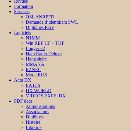
Revues
Formation
Services
QSL ANRPFD
Demande d’identifiant SWL
Diplômes RAF
Logiciels
N1MM +
Win REF HF – THF
Logger 32
Ham Radio Deluxe
Hamsphère
MMANA
EZNEC
Mode ROS
Actu DX
EA1CS
DX WORLD
VIDEOS EXPE. DX
PDF docs
Administrations
Associations
Diplômes
Histoire
Librairie