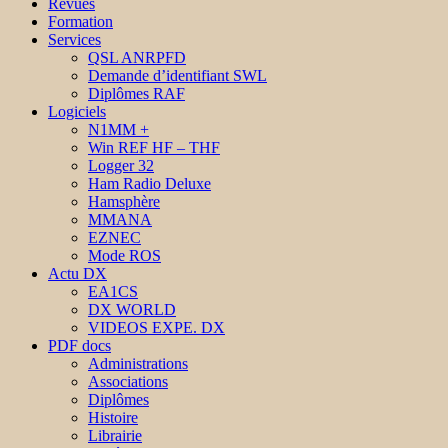
Revues
Formation
Services
QSL ANRPFD
Demande d’identifiant SWL
Diplômes RAF
Logiciels
N1MM +
Win REF HF – THF
Logger 32
Ham Radio Deluxe
Hamsphère
MMANA
EZNEC
Mode ROS
Actu DX
EA1CS
DX WORLD
VIDEOS EXPE. DX
PDF docs
Administrations
Associations
Diplômes
Histoire
Librairie