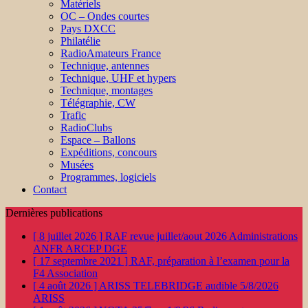
Matériels
OC – Ondes courtes
Pays DXCC
Philatélie
RadioAmateurs France
Technique, antennes
Technique, UHF et hypers
Technique, montages
Télégraphie, CW
Trafic
RadioClubs
Espace – Ballons
Expéditions, concours
Musées
Programmes, logiciels
Contact
Dernières publications
[ 8 juillet 2026 ]
RAF revue juillet/aout 2026
Administrations
ANFR ARCEP DGE
[ 17 septembre 2021 ]
RAF, préparation à l’examen pour la
F4
Association
[ 4 août 2026 ]
ARISS TELEBRIDGE audible 5/8/2026
ARISS