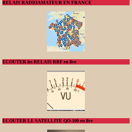
RELAIS RADIOAMATEUR EN FRANCE
ECOUTER les RELAIS RRF en live
ECOUTER LE SATELLITE QO-100 en live