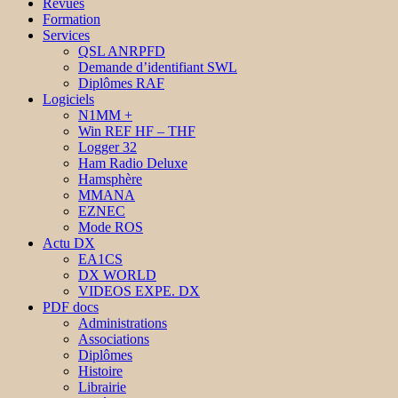
Revues
Formation
Services
QSL ANRPFD
Demande d’identifiant SWL
Diplômes RAF
Logiciels
N1MM +
Win REF HF – THF
Logger 32
Ham Radio Deluxe
Hamsphère
MMANA
EZNEC
Mode ROS
Actu DX
EA1CS
DX WORLD
VIDEOS EXPE. DX
PDF docs
Administrations
Associations
Diplômes
Histoire
Librairie