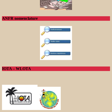
ANFR nomenclature
IOTA – WLOTA