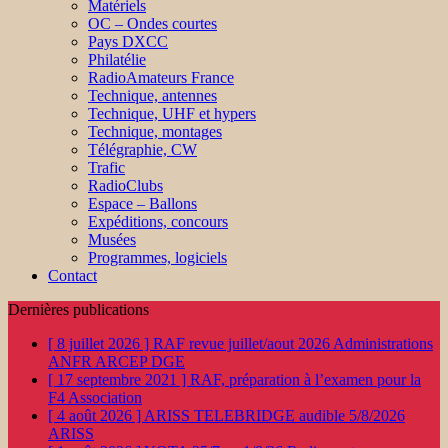
Matériels
OC – Ondes courtes
Pays DXCC
Philatélie
RadioAmateurs France
Technique, antennes
Technique, UHF et hypers
Technique, montages
Télégraphie, CW
Trafic
RadioClubs
Espace – Ballons
Expéditions, concours
Musées
Programmes, logiciels
Contact
Dernières publications
[ 8 juillet 2026 ]
RAF revue juillet/aout 2026
Administrations
ANFR ARCEP DGE
[ 17 septembre 2021 ]
RAF, préparation à l’examen pour la
F4
Association
[ 4 août 2026 ]
ARISS TELEBRIDGE audible 5/8/2026
ARISS