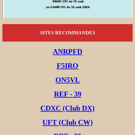
SITES RECOMMANDES
ANRPFD
F5IRO
ON5VL
REF - 39
CDXC (Club DX)
UFT (Club CW)