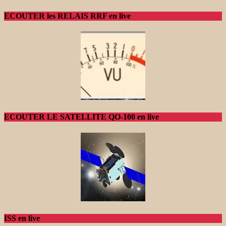
ECOUTER les RELAIS RRF en live
ECOUTER LE SATELLITE QO-100 en live
ISS en live