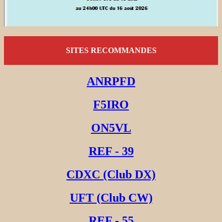
SITES RECOMMANDES
ANRPFD
F5IRO
ON5VL
REF - 39
CDXC (Club DX)
UFT (Club CW)
REF - 55