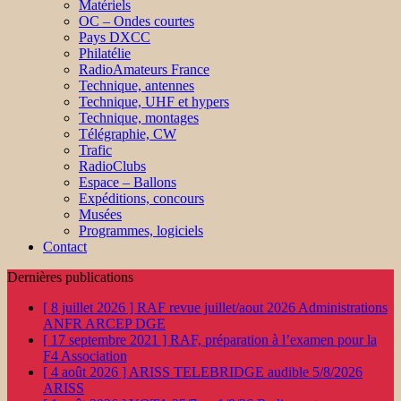
Matériels
OC – Ondes courtes
Pays DXCC
Philatélie
RadioAmateurs France
Technique, antennes
Technique, UHF et hypers
Technique, montages
Télégraphie, CW
Trafic
RadioClubs
Espace – Ballons
Expéditions, concours
Musées
Programmes, logiciels
Contact
Dernières publications
[ 8 juillet 2026 ]
RAF revue juillet/aout 2026
Administrations
ANFR ARCEP DGE
[ 17 septembre 2021 ]
RAF, préparation à l’examen pour la
F4
Association
[ 4 août 2026 ]
ARISS TELEBRIDGE audible 5/8/2026
ARISS