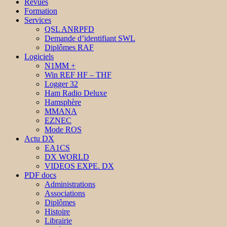
Revues
Formation
Services
QSL ANRPFD
Demande d’identifiant SWL
Diplômes RAF
Logiciels
N1MM +
Win REF HF – THF
Logger 32
Ham Radio Deluxe
Hamsphère
MMANA
EZNEC
Mode ROS
Actu DX
EA1CS
DX WORLD
VIDEOS EXPE. DX
PDF docs
Administrations
Associations
Diplômes
Histoire
Librairie