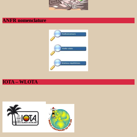
ANFR nomenclature
IOTA – WLOTA