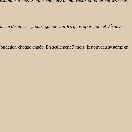
itations à tous. Si vous entendez de nouveaux titulaires sur les voies
ce à distance – fantastique de voir les gens apprendre et découvrir
 Fondation chaque année. En seulement 7 mois, le nouveau système en