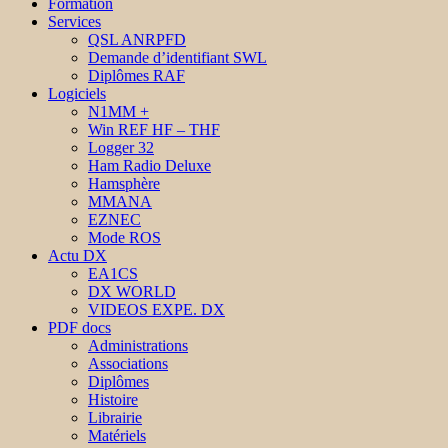
Formation
Services
QSL ANRPFD
Demande d’identifiant SWL
Diplômes RAF
Logiciels
N1MM +
Win REF HF – THF
Logger 32
Ham Radio Deluxe
Hamsphère
MMANA
EZNEC
Mode ROS
Actu DX
EA1CS
DX WORLD
VIDEOS EXPE. DX
PDF docs
Administrations
Associations
Diplômes
Histoire
Librairie
Matériels