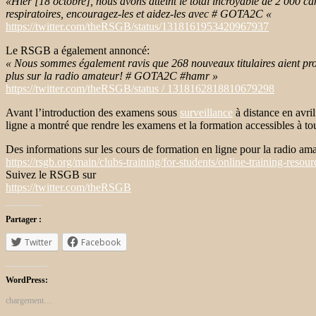
«Hier [18 octobre], nous avons atteint le total incroyable de 2 000 ca
respiratoires, encouragez-les et aidez-les avec # GOTA2C «
https://twitter.com/theRSGB/status/1318161953420967937
Le RSGB a également annoncé:
« Nous sommes également ravis que 268 nouveaux titulaires aient progr
plus sur la radio amateur! # GOTA2C #hamr »
https://twitter.com/theRSGB/status / 1318162818810679298
Avant l’introduction des examens sous
surveillance
à distance en avri
ligne a montré que rendre les examens et la formation accessibles à t
Des informations sur les cours de formation en ligne pour la radio ama
https://rsgb.org/main/clubs-training/for-students/online-training-resour
Suivez le RSGB sur
https://twitter.com/theRSGB
Partager :
Twitter
Facebook
WordPress:
chargement…