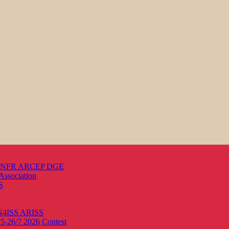
s ANFR ARCEP DGE
Association
S
ON4ISS
ARISS
25-26/7 2026
Contest