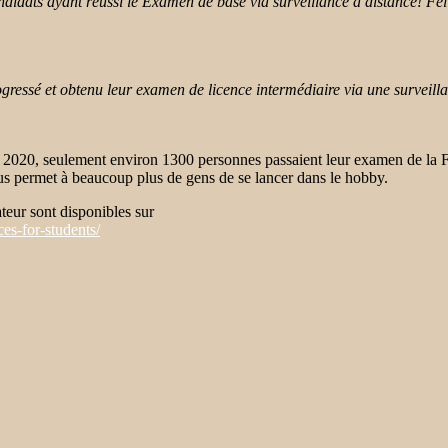
ndidats ayant réussi le Examen de base via surveillance à distance! Félic
essé et obtenu leur examen de licence intermédiaire via une surveillan
l 2020, seulement environ 1300 personnes passaient leur examen de la
ous permet à beaucoup plus de gens de se lancer dans le hobby.
teur sont disponibles sur
ces-for-students/