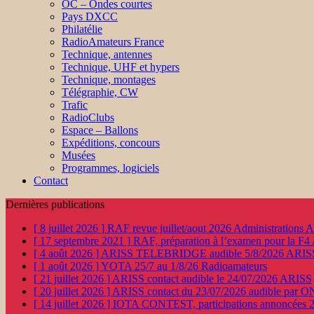
OC – Ondes courtes
Pays DXCC
Philatélie
RadioAmateurs France
Technique, antennes
Technique, UHF et hypers
Technique, montages
Télégraphie, CW
Trafic
RadioClubs
Espace – Ballons
Expéditions, concours
Musées
Programmes, logiciels
Contact
Dernières publications
[ 8 juillet 2026 ]
RAF revue juillet/aout 2026
Administration
[ 17 septembre 2021 ]
RAF, préparation à l’examen pour la F4
[ 4 août 2026 ]
ARISS TELEBRIDGE audible 5/8/2026
ARIS
[ 1 août 2026 ]
YOTA 25/7 au 1/8/26
Radioamateurs
[ 21 juillet 2026 ]
ARISS contact audible le 24/07/2026
ARISS
[ 20 juillet 2026 ]
ARISS contact du 23/07/2026 audible par 
[ 14 juillet 2026 ]
IOTA CONTEST, participations annoncées 