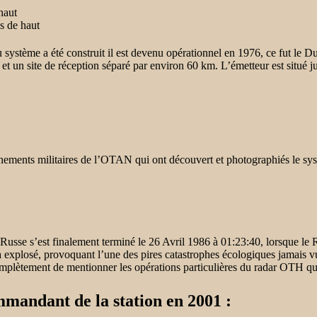
haut
s de haut
système a été construit il est devenu opérationnel en 1976, ce fut le D
et un site de réception séparé par environ 60 km. L’émetteur est situé j
nements militaires de l’OTAN qui ont découvert et photographiés le sy
 Russe
s’est finalement terminé le 26 Avril 1986 à 01:23:40, lorsque le 
a explosé, provoquant l’une des pires catastrophes écologiques jamais vue
mplètement de mentionner les opérations particulières du radar OTH qui 
mandant de la station en 2001 :