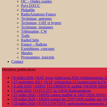
OC – Ondes courtes
Pays DXCC
Philatélie
RadioAmateurs France
Technique, antennes
Technique, UHF et hypers
Technique, montages
Télégraphie, CW
Trafic
RadioClubs
Espace – Ballons
Expéditions, concours
Musées
Programmes, logiciels
Contact
Dernières publications
[ 8 juillet 2026 ]
RAF revue juillet/aout 2026
Administration
[ 17 septembre 2021 ]
RAF, préparation à l’examen pour la F4
[ 4 août 2026 ]
ARISS TELEBRIDGE audible 5/8/2026
ARIS
[ 1 août 2026 ]
YOTA 25/7 au 1/8/26
Radioamateurs
[ 21 juillet 2026 ]
ARISS contact audible le 24/07/2026
ARISS
[ 20 juillet 2026 ]
ARISS contact du 23/07/2026 audible par 
[ 14 juillet 2026 ]
IOTA CONTEST, participations annoncées 