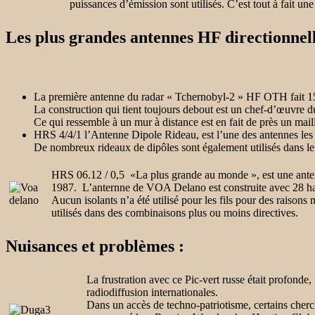
puissances d’émission sont utilisés. C’est tout à fait une
Les plus grandes antennes HF directionnel
La première antenne du radar « Tchernobyl-2 » HF OTH fait 15
La construction qui tient toujours debout est un chef-d’œuvre du
Ce qui ressemble à un mur à distance est en fait de près un maill
HRS 4/4/1
l’Antenne Dipole Rideau, est l’une des antennes les 
De nombreux rideaux de dipôles sont également utilisés dans le 
HRS 06.12 / 0,5
«La plus grande au monde », est une antenne
1987. L’anternne de
VOA Delano
est construite avec 28 ha
Aucun isolants n’a été utilisé pour les fils pour des raisons
utilisés dans des combinaisons plus ou moins directives.
Nuisances et problèmes :
La frustration avec ce
Pic-vert russe
était profonde,
radiodiffusion internationales.
Dans un accès de techno-patriotisme, certains cherch