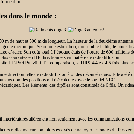
 forme d’art.
les dans le monde :
0 m de haut et 500 m de longueur. La hauteur de la deuxième antenne 
 génie mécanique. Selon une estimation, qui semble fiable, le poids tota
age d’acier. Son coût total à l’époque étais de l’ordre de 600 millions d
plus courantes en HF directionnels en matière de radiodiffusion.
site HF-Pori Preiviiki. En comparaison, la HRS 4/4 est 4,5 fois plus pe
 directionnelle de radiodiffusion à ondes décamétriques. Elle a été uti
ubans dont les positions ont été calculés avec le logitiel NEC.
 mécaniques. Les éléments des dipôles sont constitués de 6 fils. Un ridea
 il interfèrait régulièrement non seulement avec les communications com
eurs radioamateurs ont alors essayés de nettoyer les ondes du Pic-vert Ru