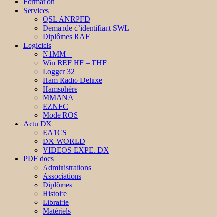
Formation
Services
QSL ANRPFD
Demande d’identifiant SWL
Diplômes RAF
Logiciels
N1MM +
Win REF HF – THF
Logger 32
Ham Radio Deluxe
Hamsphère
MMANA
EZNEC
Mode ROS
Actu DX
EA1CS
DX WORLD
VIDEOS EXPE. DX
PDF docs
Administrations
Associations
Diplômes
Histoire
Librairie
Matériels