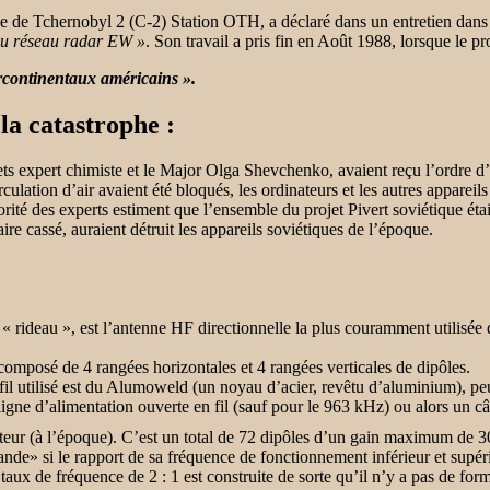
he de Tchernobyl 2 (C-2) Station OTH, a déclaré dans un entretien dans
 au réseau radar EW »
. Son travail a pris fin en Août 1988, lorsque le pr
tercontinentaux américains ».
la catastrophe :
ts
expert chimiste et le
Major Olga Shevchenko
, avaient reçu l’ordre 
culation d’air avaient été bloqués, les ordinateurs et les autres appareils
rité des experts estiment que l’ensemble du projet
Pivert soviétique
étai
e cassé, auraient détruit les appareils soviétiques de l’époque.
« rideau », est l’antenne HF directionnelle la plus couramment utilisée 
omposé de 4 rangées horizontales et 4 rangées verticales de dipôles.
 fil utilisé est du Alumoweld (un noyau d’acier, revêtu d’aluminium), peut
 ligne d’alimentation ouverte en fil (sauf pour le 963 kHz) ou alors un 
ur (à l’époque). C’est un total de 72 dipôles d’un gain maximum de 30.
e» si le rapport de sa fréquence de fonctionnement inférieur et supérieu
ux de fréquence de 2 : 1 est construite de sorte qu’il n’y a pas de fo