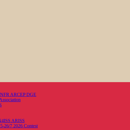
s ANFR ARCEP DGE
Association
S
ON4ISS
ARISS
25-26/7 2026
Contest