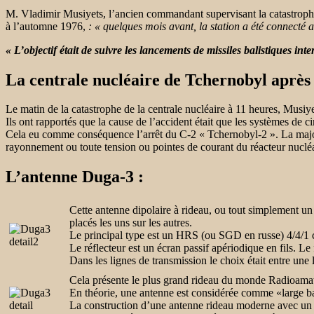
M. Vladimir Musiyets
, l’ancien commandant supervisant la catastrop
à l’automne 1976,
: « quelques mois avant, la station a été connecté
« L’objectif était de suivre les lancements de missiles balistiques in
La centrale nucléaire de Tchernobyl après 
Le matin de la catastrophe de la centrale nucléaire à 11 heures,
Musiye
Ils ont rapportés que la cause de l’accident était que les systèmes de cir
Cela eu comme conséquence l’arrêt du C-2 « Tchernobyl-2 »
.
La majo
rayonnement ou toute tension ou pointes de courant du réacteur nucléair
L’antenne Duga-3 :
Cette antenne dipolaire à rideau, ou tout simplement un 
placés les uns sur les autres.
Le principal type est un HRS (ou SGD en russe) 4/4/1 c
Le réflecteur est un écran passif apériodique en fils. Le
Dans les lignes de transmission le choix était entre une
Cela présente le plus grand rideau du monde Radioamate
En théorie, une antenne est considérée comme «large band
La construction d’une antenne rideau moderne avec un ta