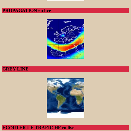
PROPAGATION en live
GREY LINE
ECOUTER LE TRAFIC HF en live