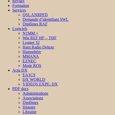
Revues
Formation
Services
QSL ANRPFD
Demande d’identifiant SWL
Diplômes RAF
Logiciels
N1MM +
Win REF HF – THF
Logger 32
Ham Radio Deluxe
Hamsphère
MMANA
EZNEC
Mode ROS
Actu DX
EA1CS
DX WORLD
VIDEOS EXPE. DX
PDF docs
Administrations
Associations
Diplômes
Histoire
Librairie