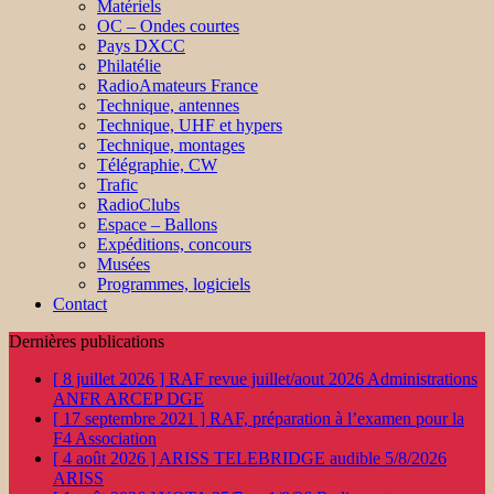
Matériels
OC – Ondes courtes
Pays DXCC
Philatélie
RadioAmateurs France
Technique, antennes
Technique, UHF et hypers
Technique, montages
Télégraphie, CW
Trafic
RadioClubs
Espace – Ballons
Expéditions, concours
Musées
Programmes, logiciels
Contact
Dernières publications
[ 8 juillet 2026 ]
RAF revue juillet/aout 2026
Administrations
ANFR ARCEP DGE
[ 17 septembre 2021 ]
RAF, préparation à l’examen pour la
F4
Association
[ 4 août 2026 ]
ARISS TELEBRIDGE audible 5/8/2026
ARISS