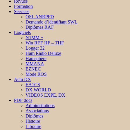
Revues
Formation
Services
QSL ANRPFD
Demande d’identifiant SWL
Diplômes RAF
Logiciels
N1MM +
Win REF HF – THF
Logger 32
Ham Radio Deluxe
Hamsphère
MMANA
EZNEC
Mode ROS
Actu DX
EA1CS
DX WORLD
VIDEOS EXPE. DX
PDF docs
Administrations
Associations
Diplômes
Histoire
Librairie