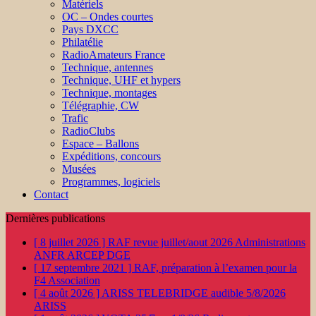
Matériels
OC – Ondes courtes
Pays DXCC
Philatélie
RadioAmateurs France
Technique, antennes
Technique, UHF et hypers
Technique, montages
Télégraphie, CW
Trafic
RadioClubs
Espace – Ballons
Expéditions, concours
Musées
Programmes, logiciels
Contact
Dernières publications
[ 8 juillet 2026 ]
RAF revue juillet/aout 2026
Administrations
ANFR ARCEP DGE
[ 17 septembre 2021 ]
RAF, préparation à l’examen pour la
F4
Association
[ 4 août 2026 ]
ARISS TELEBRIDGE audible 5/8/2026
ARISS