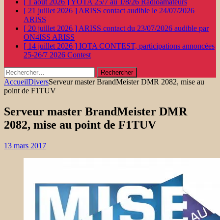
[ 1 août 2026 ]
YOTA 25/7 au 1/8/26
Radioamateurs
[ 21 juillet 2026 ]
ARISS contact audible le 24/07/2026
ARISS
[ 20 juillet 2026 ]
ARISS contact du 23/07/2026 audible par
ON4ISS
ARISS
[ 14 juillet 2026 ]
IOTA CONTEST, participations annoncées
25-26/7 2026
Contest
Rechercher :
Accueil
Divers
Serveur master BrandMeister DMR 2082, mise au
point de F1TUV
Serveur master BrandMeister DMR
2082, mise au point de F1TUV
13 mars 2017