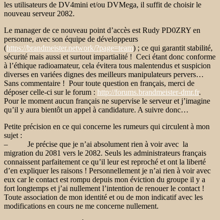
les utilisateurs de DV4mini et/ou DVMega, il suffit de choisir le
nouveau serveur 2082.
Le manager de ce nouveau point d’accès est Rudy PD0ZRY en
personne, avec son équipe de développeurs
(
https://brandmeister.network/?page=team
) ; ce qui garantit stabilité,
sécurité mais aussi et surtout impartialité ! Ceci étant donc conforme
à l’éthique radioamateur, cela évitera tous malentendus et suspicion
diverses en variées dignes des meilleurs manipulateurs pervers…
Sans commentaire ! Pour toute question en français, merci de
déposer celle-ci sur le forum :
http://forums.brandmeister-dmr.fr
.
Pour le moment aucun français ne supervise le serveur et j’imagine
qu’il y aura bientôt un appel à candidature. A suivre donc…
Petite précision en ce qui concerne les rumeurs qui circulent à mon
sujet :
– Je précise que je n’ai absolument rien à voir avec la
migration du 2081 vers le 2082. Seuls les administrateurs français
connaissent parfaitement ce qu’il leur est reproché et ont la liberté
d’en expliquer les raisons ! Personnellement je n’ai rien à voir avec
eux car le contact est rompu depuis mon éviction du groupe il y a
fort longtemps et j’ai nullement l’intention de renouer le contact !
Toute association de mon identité et ou de mon indicatif avec les
modifications en cours ne me concerne nullement.