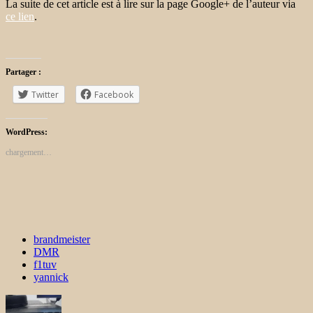
La suite de cet article est à lire sur la page Google+ de l’auteur via
ce lien
.
Partager :
Twitter
Facebook
WordPress:
chargement…
brandmeister
DMR
f1tuv
yannick