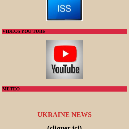
VIDEOS YOU TUBE
METEO
UKRAINE NEWS
(cliquer ici)