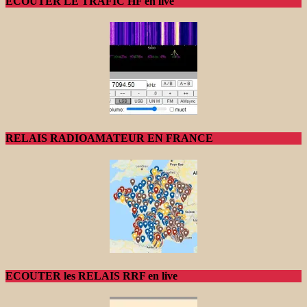
ECOUTER LE TRAFIC HF en live
RELAIS RADIOAMATEUR EN FRANCE
ECOUTER les RELAIS RRF en live