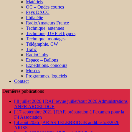
Matériels
OC – Ondes courtes
Pays DXCC
Philatélie
RadioAmateurs France
Technique, antennes
Technique, UHF et hypers
Technique, montages
Télégraphie, CW
Trafic
RadioClubs
Espace – Ballons
Expéditions, concours
Musées
Programmes, logiciels
Contact
Dernières publications
[ 8 juillet 2026 ]
RAF revue juillet/aout 2026
Administrations
ANFR ARCEP DGE
[ 17 septembre 2021 ]
RAF, préparation à l’examen pour la
F4
Association
[ 4 août 2026 ]
ARISS TELEBRIDGE audible 5/8/2026
ARISS