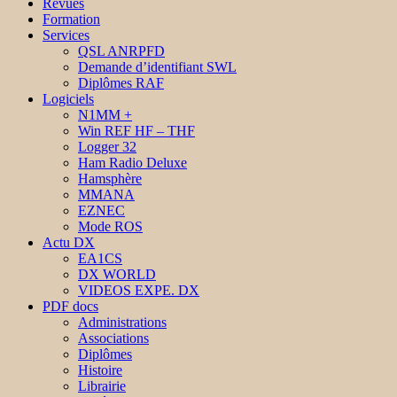
Revues
Formation
Services
QSL ANRPFD
Demande d’identifiant SWL
Diplômes RAF
Logiciels
N1MM +
Win REF HF – THF
Logger 32
Ham Radio Deluxe
Hamsphère
MMANA
EZNEC
Mode ROS
Actu DX
EA1CS
DX WORLD
VIDEOS EXPE. DX
PDF docs
Administrations
Associations
Diplômes
Histoire
Librairie