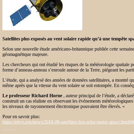
Satellites plus exposés au vent solaire rapide qu’à une tempête sp
Selon une nouvelle étude américano-britannique publiée cette semaine d
géomagnétique majeure.
Les chercheurs qui ont étudié les risques de la météorologie spatiale 
forme d’anneau-anneau s’enroule autour de la Terre, piégeant les parti
L’étude, qui a analysé des années de données satellitaires, a montré q
même après que la vitesse du vent solaire se soit estompée. En consé
Le professeur Richard Horne
, auteur principal de l’étude, a déclar
construit un cas réaliste en observant les événements météorologiques s
les niveaux de rayonnement électronique pouvaient être élevés. «
Pour en savoir plus:
https://phys.org/news/2018-09-satellites-fast-solar-major-space.html#