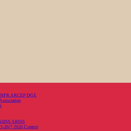
s ANFR ARCEP DGE
Association
S
ON4ISS
ARISS
25-26/7 2026
Contest