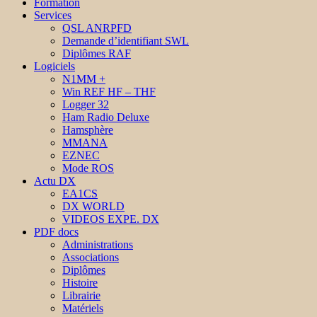
Formation
Services
QSL ANRPFD
Demande d’identifiant SWL
Diplômes RAF
Logiciels
N1MM +
Win REF HF – THF
Logger 32
Ham Radio Deluxe
Hamsphère
MMANA
EZNEC
Mode ROS
Actu DX
EA1CS
DX WORLD
VIDEOS EXPE. DX
PDF docs
Administrations
Associations
Diplômes
Histoire
Librairie
Matériels