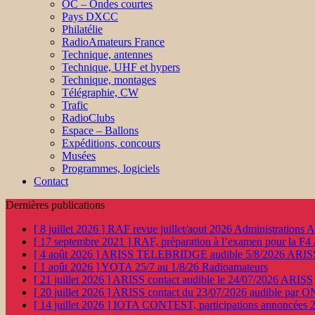
OC – Ondes courtes
Pays DXCC
Philatélie
RadioAmateurs France
Technique, antennes
Technique, UHF et hypers
Technique, montages
Télégraphie, CW
Trafic
RadioClubs
Espace – Ballons
Expéditions, concours
Musées
Programmes, logiciels
Contact
Dernières publications
[ 8 juillet 2026 ]
RAF revue juillet/aout 2026
Administration
[ 17 septembre 2021 ]
RAF, préparation à l’examen pour la F4
[ 4 août 2026 ]
ARISS TELEBRIDGE audible 5/8/2026
ARIS
[ 1 août 2026 ]
YOTA 25/7 au 1/8/26
Radioamateurs
[ 21 juillet 2026 ]
ARISS contact audible le 24/07/2026
ARISS
[ 20 juillet 2026 ]
ARISS contact du 23/07/2026 audible par 
[ 14 juillet 2026 ]
IOTA CONTEST, participations annoncées 