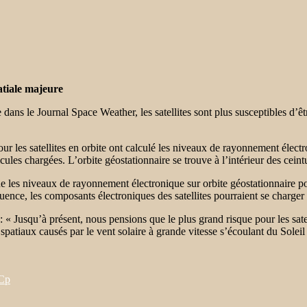
atiale majeure
ans le Journal Space Weather, les satellites sont plus susceptibles d’êt
pour les satellites en orbite ont calculé les niveaux de rayonnement éle
cules chargées. L’orbite géostationnaire se trouve à l’intérieur des ce
ue les niveaux de rayonnement électronique sur orbite géostationnaire p
quence, les composants électroniques des satellites pourraient se charg
é: « Jusqu’à présent, nous pensions que le plus grand risque pour les sat
patiaux causés par le vent solaire à grande vitesse s’écoulant du Soleil
jCp