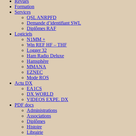
Revues
Formation
Services
QSL ANRPFD
Demande d’identifiant SWL
Diplômes RAF
Logiciels
N1MM +
Win REF HF – THF
Logger 32
Ham Radio Deluxe
Hamsphère
MMANA
EZNEC
Mode ROS
Actu DX
EA1CS
DX WORLD
VIDEOS EXPE. DX
PDF docs
Administrations
Associations
Diplômes
Histoire
Librairie