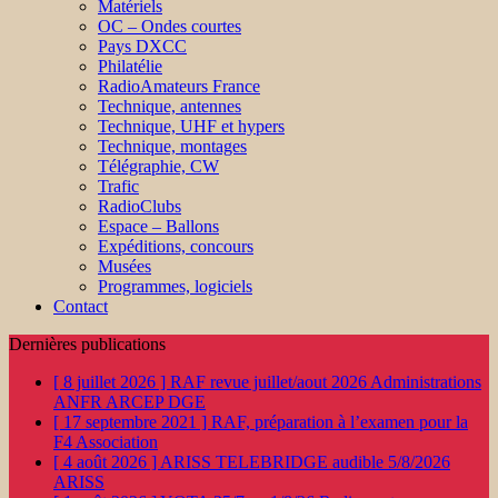
Matériels
OC – Ondes courtes
Pays DXCC
Philatélie
RadioAmateurs France
Technique, antennes
Technique, UHF et hypers
Technique, montages
Télégraphie, CW
Trafic
RadioClubs
Espace – Ballons
Expéditions, concours
Musées
Programmes, logiciels
Contact
Dernières publications
[ 8 juillet 2026 ]
RAF revue juillet/aout 2026
Administrations
ANFR ARCEP DGE
[ 17 septembre 2021 ]
RAF, préparation à l’examen pour la
F4
Association
[ 4 août 2026 ]
ARISS TELEBRIDGE audible 5/8/2026
ARISS