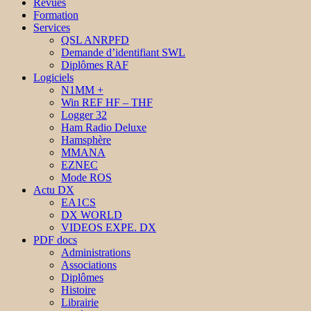
Revues
Formation
Services
QSL ANRPFD
Demande d’identifiant SWL
Diplômes RAF
Logiciels
N1MM +
Win REF HF – THF
Logger 32
Ham Radio Deluxe
Hamsphère
MMANA
EZNEC
Mode ROS
Actu DX
EA1CS
DX WORLD
VIDEOS EXPE. DX
PDF docs
Administrations
Associations
Diplômes
Histoire
Librairie