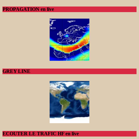
PROPAGATION en live
GREY LINE
ECOUTER LE TRAFIC HF en live