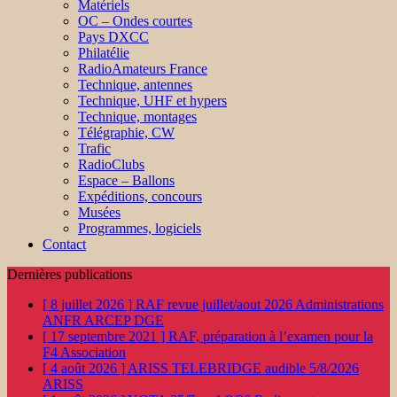
Matériels
OC – Ondes courtes
Pays DXCC
Philatélie
RadioAmateurs France
Technique, antennes
Technique, UHF et hypers
Technique, montages
Télégraphie, CW
Trafic
RadioClubs
Espace – Ballons
Expéditions, concours
Musées
Programmes, logiciels
Contact
Dernières publications
[ 8 juillet 2026 ]
RAF revue juillet/aout 2026
Administrations
ANFR ARCEP DGE
[ 17 septembre 2021 ]
RAF, préparation à l’examen pour la
F4
Association
[ 4 août 2026 ]
ARISS TELEBRIDGE audible 5/8/2026
ARISS