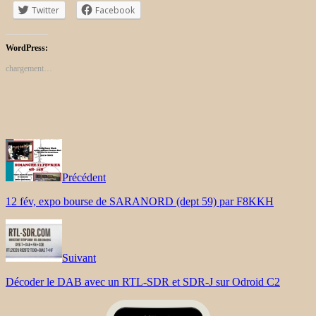
Twitter
Facebook
WordPress:
chargement…
Précédent
12 fév, expo bourse de SARANORD (dept 59) par F8KKH
Suivant
Décoder le DAB avec un RTL-SDR et SDR-J sur Odroid C2