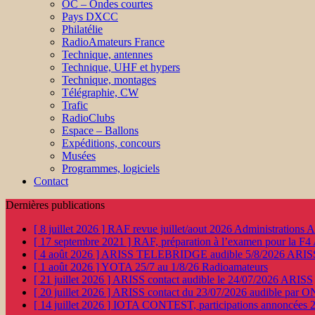
OC – Ondes courtes
Pays DXCC
Philatélie
RadioAmateurs France
Technique, antennes
Technique, UHF et hypers
Technique, montages
Télégraphie, CW
Trafic
RadioClubs
Espace – Ballons
Expéditions, concours
Musées
Programmes, logiciels
Contact
Dernières publications
[ 8 juillet 2026 ]
RAF revue juillet/aout 2026
Administration
[ 17 septembre 2021 ]
RAF, préparation à l’examen pour la F4
[ 4 août 2026 ]
ARISS TELEBRIDGE audible 5/8/2026
ARIS
[ 1 août 2026 ]
YOTA 25/7 au 1/8/26
Radioamateurs
[ 21 juillet 2026 ]
ARISS contact audible le 24/07/2026
ARISS
[ 20 juillet 2026 ]
ARISS contact du 23/07/2026 audible par 
[ 14 juillet 2026 ]
IOTA CONTEST, participations annoncées 