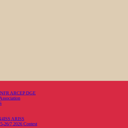
s ANFR ARCEP DGE
Association
S
ON4ISS
ARISS
25-26/7 2026
Contest