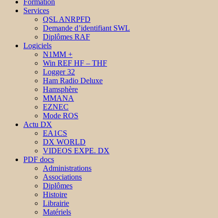
Formation
Services
QSL ANRPFD
Demande d’identifiant SWL
Diplômes RAF
Logiciels
N1MM +
Win REF HF – THF
Logger 32
Ham Radio Deluxe
Hamsphère
MMANA
EZNEC
Mode ROS
Actu DX
EA1CS
DX WORLD
VIDEOS EXPE. DX
PDF docs
Administrations
Associations
Diplômes
Histoire
Librairie
Matériels