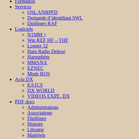
Formation
Services
QSL ANRPFD
Demande d’identifiant SWL
Diplômes RAF
Logiciels
N1MM +
Win REF HF – THF
Logger 32
Ham Radio Deluxe
Hamsphère
MMANA
EZNEC
Mode ROS
Actu DX
EA1CS
DX WORLD
VIDEOS EXPE. DX
PDF docs
Administrations
Associations
Diplômes
Histoire
Librairie
Matériels