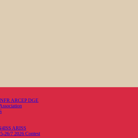
s ANFR ARCEP DGE
Association
S
ON4ISS
ARISS
25-26/7 2026
Contest