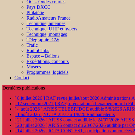
OC – Ondes courtes
Pays DXCC
Philatélie
RadioAmateurs France
Technique, antennes
Technique, UHF et hypers
Technique, montages
Télégraphie, CW
Trafic
RadioClubs
Espace – Ballons
Expéditions, concours
Musées
Programmes, logiciels
Contact
Dernières publications
[ 8 juillet 2026 ]
RAF revue juillet/aout 2026
Administration
[ 17 septembre 2021 ]
RAF, préparation à l’examen pour la F4
[ 4 août 2026 ]
ARISS TELEBRIDGE audible 5/8/2026
ARIS
[ 1 août 2026 ]
YOTA 25/7 au 1/8/26
Radioamateurs
[ 21 juillet 2026 ]
ARISS contact audible le 24/07/2026
ARISS
[ 20 juillet 2026 ]
ARISS contact du 23/07/2026 audible par 
[ 14 juillet 2026 ]
IOTA CONTEST, participations annoncées 