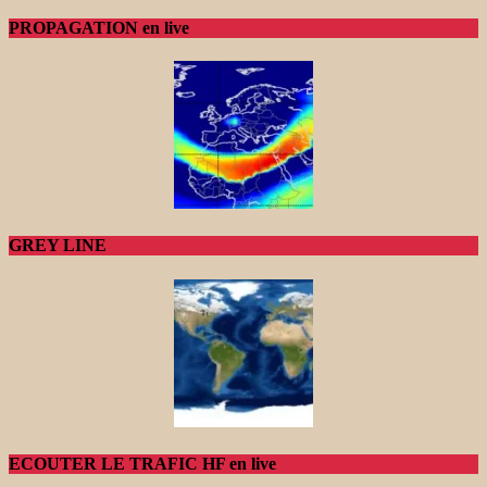
PROPAGATION en live
GREY LINE
ECOUTER LE TRAFIC HF en live