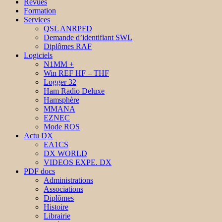
Revues
Formation
Services
QSL ANRPFD
Demande d’identifiant SWL
Diplômes RAF
Logiciels
N1MM +
Win REF HF – THF
Logger 32
Ham Radio Deluxe
Hamsphère
MMANA
EZNEC
Mode ROS
Actu DX
EA1CS
DX WORLD
VIDEOS EXPE. DX
PDF docs
Administrations
Associations
Diplômes
Histoire
Librairie