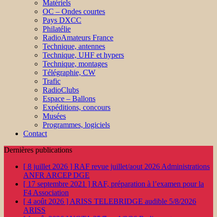
Matériels
OC – Ondes courtes
Pays DXCC
Philatélie
RadioAmateurs France
Technique, antennes
Technique, UHF et hypers
Technique, montages
Télégraphie, CW
Trafic
RadioClubs
Espace – Ballons
Expéditions, concours
Musées
Programmes, logiciels
Contact
Dernières publications
[ 8 juillet 2026 ]
RAF revue juillet/aout 2026
Administrations
ANFR ARCEP DGE
[ 17 septembre 2021 ]
RAF, préparation à l’examen pour la
F4
Association
[ 4 août 2026 ]
ARISS TELEBRIDGE audible 5/8/2026
ARISS