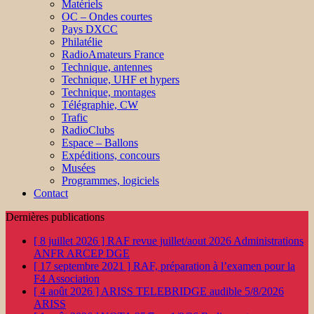
Matériels
OC – Ondes courtes
Pays DXCC
Philatélie
RadioAmateurs France
Technique, antennes
Technique, UHF et hypers
Technique, montages
Télégraphie, CW
Trafic
RadioClubs
Espace – Ballons
Expéditions, concours
Musées
Programmes, logiciels
Contact
Dernières publications
[ 8 juillet 2026 ]
RAF revue juillet/aout 2026
Administrations
ANFR ARCEP DGE
[ 17 septembre 2021 ]
RAF, préparation à l’examen pour la
F4
Association
[ 4 août 2026 ]
ARISS TELEBRIDGE audible 5/8/2026
ARISS