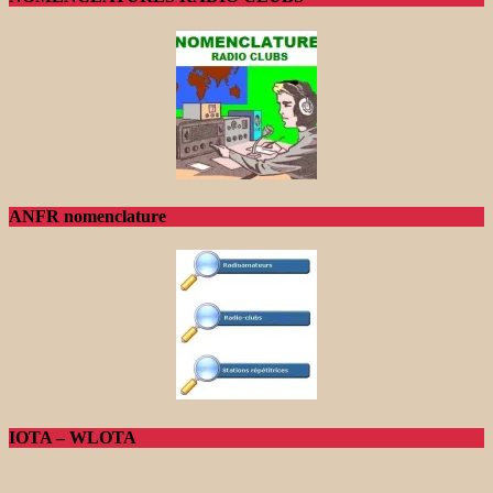
ANFR nomenclature
IOTA – WLOTA