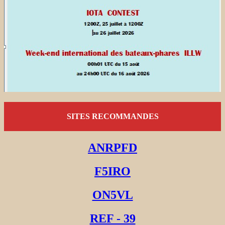
SITES RECOMMANDES
ANRPFD
F5IRO
ON5VL
REF - 39