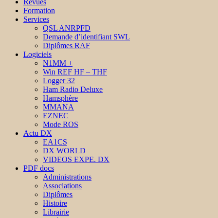
Revues
Formation
Services
QSL ANRPFD
Demande d’identifiant SWL
Diplômes RAF
Logiciels
N1MM +
Win REF HF – THF
Logger 32
Ham Radio Deluxe
Hamsphère
MMANA
EZNEC
Mode ROS
Actu DX
EA1CS
DX WORLD
VIDEOS EXPE. DX
PDF docs
Administrations
Associations
Diplômes
Histoire
Librairie