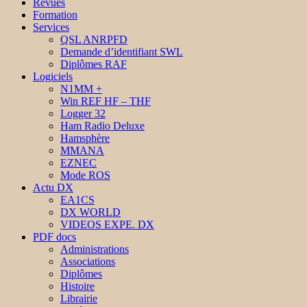
Revues
Formation
Services
QSL ANRPFD
Demande d’identifiant SWL
Diplômes RAF
Logiciels
N1MM +
Win REF HF – THF
Logger 32
Ham Radio Deluxe
Hamsphère
MMANA
EZNEC
Mode ROS
Actu DX
EA1CS
DX WORLD
VIDEOS EXPE. DX
PDF docs
Administrations
Associations
Diplômes
Histoire
Librairie