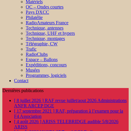
Matériels
OC – Ondes courtes
Pays DXCC
Philatélie
RadioAmateurs France
Technique, antennes
Technique, UHF et hypers
Technique, montages
Télégraphie, CW
Trafic
RadioClubs
Espace – Ballons
Expéditions, concours
Musées
Programmes, logiciels
Contact
Dernières publications
[ 8 juillet 2026 ]
RAF revue juillet/aout 2026
Administrations
ANFR ARCEP DGE
[ 17 septembre 2021 ]
RAF, préparation à l’examen pour la
F4
Association
[ 4 août 2026 ]
ARISS TELEBRIDGE audible 5/8/2026
ARISS