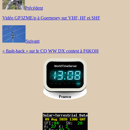
Précédent
Vidéo GP3ZME/p à Guernesey sur VHF, HF et SHF
Suivant
« flash-back » sur le CQ WW DX contest à F6KOH