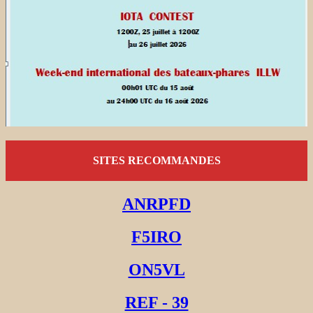
SITES RECOMMANDES
ANRPFD
F5IRO
ON5VL
REF - 39