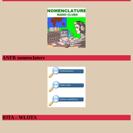
ANFR nomenclature
IOTA – WLOTA