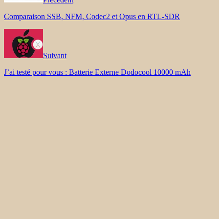
Comparaison SSB, NFM, Codec2 et Opus en RTL-SDR
Suivant
J’ai testé pour vous : Batterie Externe Dodocool 10000 mAh