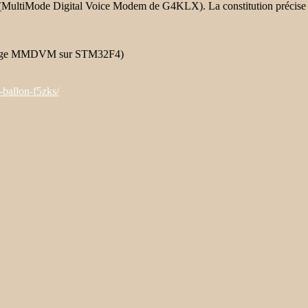
(MultiMode Digital Voice Modem de G4KLX). La constitution précise es
rage MMDVM sur STM32F4)
-ballon-f5zks/