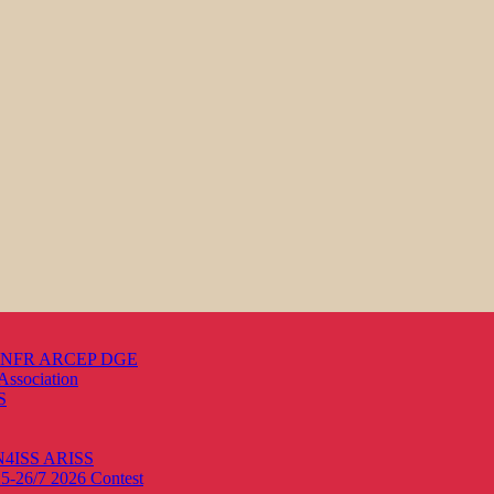
s ANFR ARCEP DGE
Association
S
ON4ISS
ARISS
25-26/7 2026
Contest