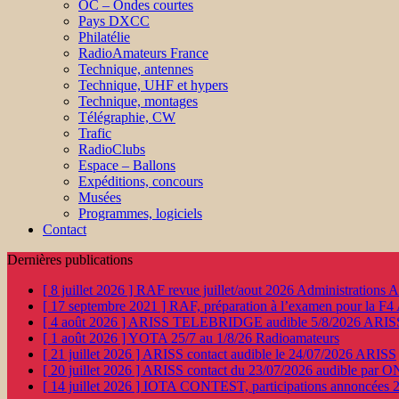
OC – Ondes courtes
Pays DXCC
Philatélie
RadioAmateurs France
Technique, antennes
Technique, UHF et hypers
Technique, montages
Télégraphie, CW
Trafic
RadioClubs
Espace – Ballons
Expéditions, concours
Musées
Programmes, logiciels
Contact
Dernières publications
[ 8 juillet 2026 ]
RAF revue juillet/aout 2026
Administration
[ 17 septembre 2021 ]
RAF, préparation à l’examen pour la F4
[ 4 août 2026 ]
ARISS TELEBRIDGE audible 5/8/2026
ARIS
[ 1 août 2026 ]
YOTA 25/7 au 1/8/26
Radioamateurs
[ 21 juillet 2026 ]
ARISS contact audible le 24/07/2026
ARISS
[ 20 juillet 2026 ]
ARISS contact du 23/07/2026 audible par 
[ 14 juillet 2026 ]
IOTA CONTEST, participations annoncées 