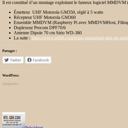
Il est constitué d’un montage exploitant le fameux logiciel MMDVM 
Émetteur UHF Motorola GM350, réglé à 5 watts
Récepteur UHF Motorola GM360
Ensemble MMDVM (Raspberry Pi avec MMDVMHost, Filt
Duplexeur Procom DPF70/6
Antenne Dipole 70 cm Sirio WD-380
La suite :
https://www.ref68.com/relais-numerique-dmr-du-petit
Partager :
Twitter
Facebook
WordPress:
chargement…
Précédent