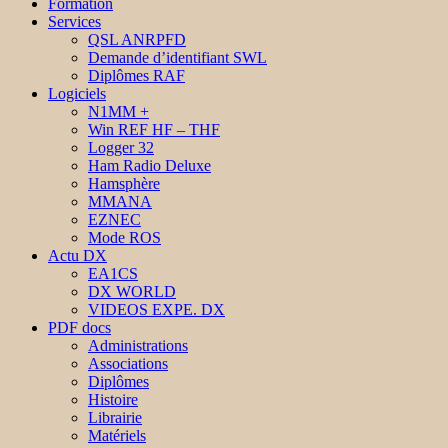
Formation
Services
QSL ANRPFD
Demande d’identifiant SWL
Diplômes RAF
Logiciels
N1MM +
Win REF HF – THF
Logger 32
Ham Radio Deluxe
Hamsphère
MMANA
EZNEC
Mode ROS
Actu DX
EA1CS
DX WORLD
VIDEOS EXPE. DX
PDF docs
Administrations
Associations
Diplômes
Histoire
Librairie
Matériels