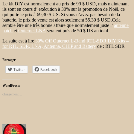
Le kit DIY est normalement au prix de 99 $ USD, mais maintenant
ils sont en cours d’ exécution à 30% sur la promotion de Noël, ce
qui porte le prix à 69,30 $ US.
Si vous n’avez pas besoin de
la
batterie, le prix de vente est alors seulement 55.30 $ USD.
Cela
semble être une très bonne affaire que normalement juste l’
antenne
patch
et
Outernet LNA
seraient près de 50 $ US au total.
La suite est à lire
30% Off Outernet L-Band RTL-SDR DIY Kits –
for RTL-SDR, LNA, Antenna, CHIP and Battery
de : RTL SDR
Partager :
Twitter
Facebook
WordPress:
chargement…