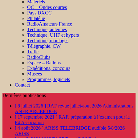
Matériels
OC – Ondes courtes
Pays DXCC
Philatélie
RadioAmateurs France
Technique, antennes
Technique, UHF et hypers
Technique, montages
Télégraphie, CW
Trafic
RadioClubs
Espace – Ballons
Expéditions, concours
Musées
Programmes, logiciels
Contact
Dernières publications
[ 8 juillet 2026 ]
RAF revue juillet/aout 2026
Administrations
ANFR ARCEP DGE
[ 17 septembre 2021 ]
RAF, préparation à l’examen pour la
F4
Association
[ 4 août 2026 ]
ARISS TELEBRIDGE audible 5/8/2026
ARISS