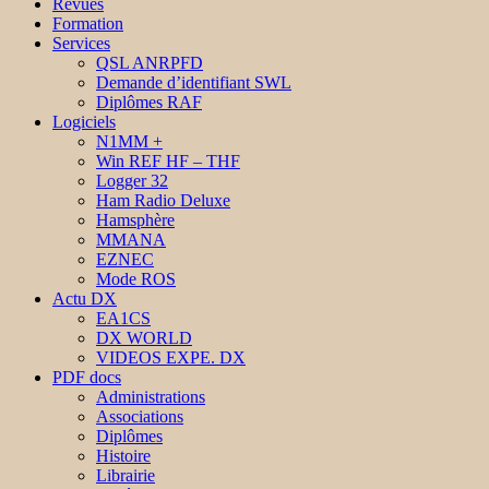
Revues
Formation
Services
QSL ANRPFD
Demande d’identifiant SWL
Diplômes RAF
Logiciels
N1MM +
Win REF HF – THF
Logger 32
Ham Radio Deluxe
Hamsphère
MMANA
EZNEC
Mode ROS
Actu DX
EA1CS
DX WORLD
VIDEOS EXPE. DX
PDF docs
Administrations
Associations
Diplômes
Histoire
Librairie