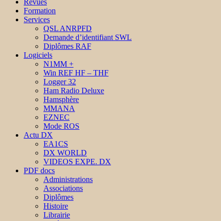
Revues
Formation
Services
QSL ANRPFD
Demande d’identifiant SWL
Diplômes RAF
Logiciels
N1MM +
Win REF HF – THF
Logger 32
Ham Radio Deluxe
Hamsphère
MMANA
EZNEC
Mode ROS
Actu DX
EA1CS
DX WORLD
VIDEOS EXPE. DX
PDF docs
Administrations
Associations
Diplômes
Histoire
Librairie