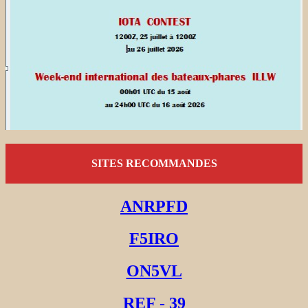
SITES RECOMMANDES
ANRPFD
F5IRO
ON5VL
REF - 39