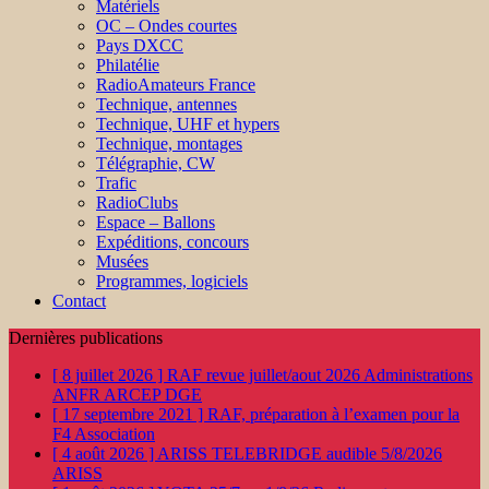
Matériels
OC – Ondes courtes
Pays DXCC
Philatélie
RadioAmateurs France
Technique, antennes
Technique, UHF et hypers
Technique, montages
Télégraphie, CW
Trafic
RadioClubs
Espace – Ballons
Expéditions, concours
Musées
Programmes, logiciels
Contact
Dernières publications
[ 8 juillet 2026 ]
RAF revue juillet/aout 2026
Administrations
ANFR ARCEP DGE
[ 17 septembre 2021 ]
RAF, préparation à l’examen pour la
F4
Association
[ 4 août 2026 ]
ARISS TELEBRIDGE audible 5/8/2026
ARISS