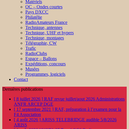
Matériels
OC – Ondes courtes
Pays DXCC
Philatélie
RadioAmateurs France
Technique, antennes
Technique, UHF et hypers
Technique, montages
Télégraphie, CW
Trafic
RadioClubs
Espace – Ballons
Expéditions, concours
Musées
Programmes, logiciels
Contact
Dernières publications
[ 8 juillet 2026 ]
RAF revue juillet/aout 2026
Administrations
ANFR ARCEP DGE
[ 17 septembre 2021 ]
RAF, préparation à l’examen pour la
F4
Association
[ 4 août 2026 ]
ARISS TELEBRIDGE audible 5/8/2026
ARISS