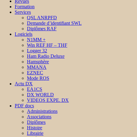
Revues
Formation
Services
QSL ANRPFD
Demande d’identifiant SWL
Diplômes RAF
Logiciels
N1MM +
Win REF HF – THF
Logger 32
Ham Radio Deluxe
Hamsphère
MMANA
EZNEC
Mode ROS
Actu DX
EA1CS
DX WORLD
VIDEOS EXPE. DX
PDF docs
Administrations
Associations
Diplômes
Histoire
Librairie