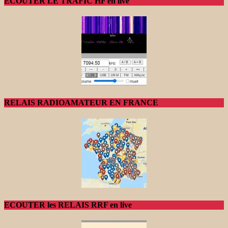
ECOUTER LE TRAFIC HF en live
RELAIS RADIOAMATEUR EN FRANCE
ECOUTER les RELAIS RRF en live