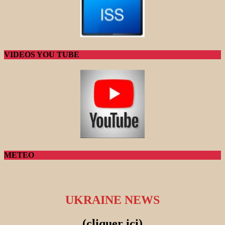
VIDEOS YOU TUBE
METEO
UKRAINE NEWS
(cliquer ici)