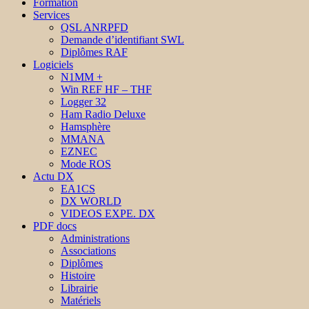
Formation
Services
QSL ANRPFD
Demande d’identifiant SWL
Diplômes RAF
Logiciels
N1MM +
Win REF HF – THF
Logger 32
Ham Radio Deluxe
Hamsphère
MMANA
EZNEC
Mode ROS
Actu DX
EA1CS
DX WORLD
VIDEOS EXPE. DX
PDF docs
Administrations
Associations
Diplômes
Histoire
Librairie
Matériels