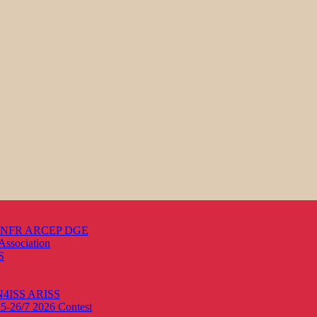
s ANFR ARCEP DGE
Association
S
ON4ISS
ARISS
25-26/7 2026
Contest