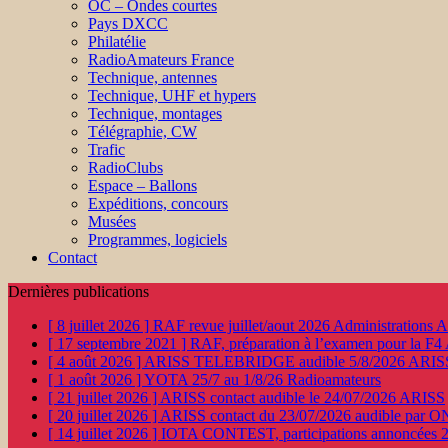
OC – Ondes courtes
Pays DXCC
Philatélie
RadioAmateurs France
Technique, antennes
Technique, UHF et hypers
Technique, montages
Télégraphie, CW
Trafic
RadioClubs
Espace – Ballons
Expéditions, concours
Musées
Programmes, logiciels
Contact
Dernières publications
[ 8 juillet 2026 ]
RAF revue juillet/aout 2026
Administration
[ 17 septembre 2021 ]
RAF, préparation à l’examen pour la F4
[ 4 août 2026 ]
ARISS TELEBRIDGE audible 5/8/2026
ARIS
[ 1 août 2026 ]
YOTA 25/7 au 1/8/26
Radioamateurs
[ 21 juillet 2026 ]
ARISS contact audible le 24/07/2026
ARISS
[ 20 juillet 2026 ]
ARISS contact du 23/07/2026 audible par 
[ 14 juillet 2026 ]
IOTA CONTEST, participations annoncées 